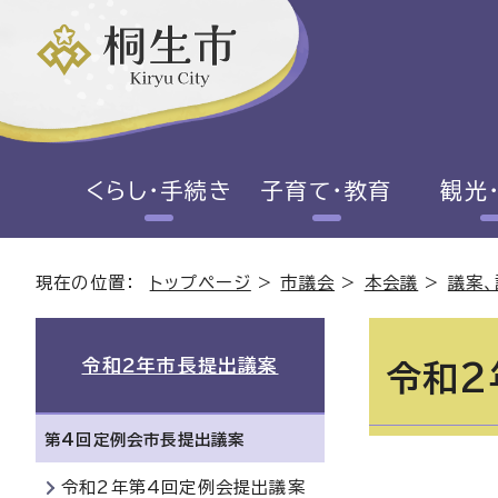
くらし・手続き
子育て・教育
観光
現在の位置：
トップページ
>
市議会
>
本会議
>
議案、
令和2年市長提出議案
令和2
第4回定例会市長提出議案
令和2年第4回定例会提出議案