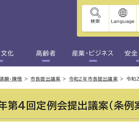
検索
Language
・文化
高齢者
産業・ビジネス
安全
請願・陳情
>
市長提出議案
>
令和2年市長提出議案
>
令和
年第4回定例会提出議案（条例