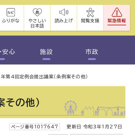
ふりがな
やさしい
読み上げ
閲覧支援
緊急情報
日本語
・安心
施設
市政
2年第4回定例会提出議案（条例案その他）
案その他）
ページ番号1017647
更新日 令和3年1月27日