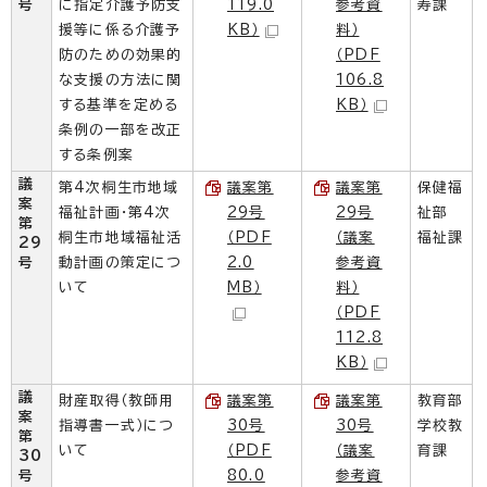
号
に指定介護予防支
119.0
参考資
寿課
援等に係る介護予
KB）
料）
防のための効果的
（PDF
な支援の方法に関
106.8
する基準を定める
KB）
条例の一部を改正
する条例案
議
第4次桐生市地域
議案第
議案第
保健福
案
福祉計画・第4次
29号
29号
祉部
第
桐生市地域福祉活
（PDF
（議案
福祉課
29
号
動計画の策定につ
2.0
参考資
いて
MB）
料）
（PDF
112.8
KB）
議
財産取得（教師用
議案第
議案第
教育部
案
指導書一式）につ
30号
30号
学校教
第
いて
（PDF
（議案
育課
30
号
80.0
参考資