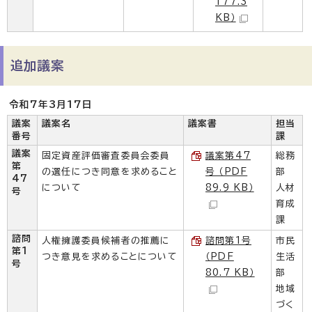
177.3
KB）
追加議案
令和7年3月17日
議案
議案名
議案書
担当
番号
課
議案
固定資産評価審査委員会委員
議案第47
総務
第
の選任につき同意を求めること
号 （PDF
部
47
について
89.9 KB）
人材
号
育成
課
諮問
人権擁護委員候補者の推薦に
諮問第1号
市民
第1
つき意見を求めることについて
（PDF
生活
号
80.7 KB）
部
地域
づく