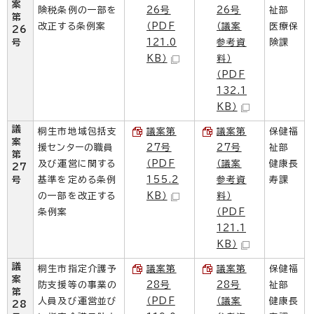
案
険税条例の一部を
26号
26号
祉部
第
改正する条例案
（PDF
（議案
医療保
26
号
121.0
参考資
険課
KB）
料）
（PDF
132.1
KB）
議
桐生市地域包括支
議案第
議案第
保健福
案
援センターの職員
27号
27号
祉部
第
及び運営に関する
（PDF
（議案
健康長
27
号
基準を定める条例
155.2
参考資
寿課
の一部を改正する
KB）
料）
条例案
（PDF
121.1
KB）
議
桐生市指定介護予
議案第
議案第
保健福
案
防支援等の事業の
28号
28号
祉部
第
人員及び運営並び
（PDF
（議案
健康長
28