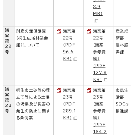
8.9
MB）
議
財産の無償譲渡
議案第
議案第
産業経
案
（桐生広域林業会
22号
22号
済部
第
館）について
（PDF
（議案
農林振
22
号
96.6
参考資
興課
KB）
料）
（PDF
127.8
KB）
議
桐生市土砂等の埋
議案第
議案第
市民生
案
立て等による土壌
23号
23号
活部
第
の汚染及び災害の
（PDF
（議案
SDGs
23
号
発生の防止に関す
289.1
参考資
推進課
る条例案
KB）
料）
（PDF
184.2