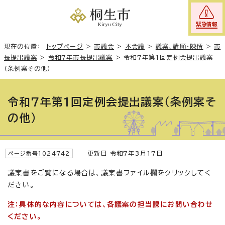
緊急情報
現在の位置：
トップページ
>
市議会
>
本会議
>
議案、請願・陳情
>
市
長提出議案
>
令和7年市長提出議案
>
令和7年第1回定例会提出議案
（条例案その他）
令和7年第1回定例会提出議案（条例案そ
の他）
更新日 令和7年3月17日
ページ番号1024742
議案書をご覧になる場合は、議案書ファイル欄をクリックしてく
ださい。
注：具体的な内容については、各議案の担当課にお問い合わせ
ください。