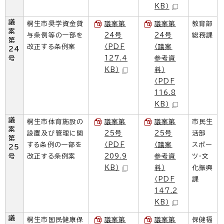
KB）
議
桐生市奨学資金貸
議案第
議案第
教育部
案
与条例等の一部を
24号
24号
総務課
第
改正する条例案
（PDF
（議案
24
号
127.4
参考資
KB）
料）
（PDF
116.8
KB）
議
桐生市体育施設の
議案第
議案第
市民生
案
設置及び管理に関
25号
25号
活部
第
する条例の一部を
（PDF
（議案
スポー
25
号
改正する条例案
209.9
参考資
ツ・文
KB）
料）
化振興
（PDF
課
147.2
KB）
議
桐生市国民健康保
議案第
議案第
保健福