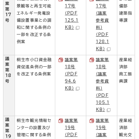
案
景観等と再生可能
17号
17号
備部
第
エネルギー発電設
（PDF
（議案
建築指
17
号
備設置事業との調
125.1
参考資
導課
和に関する条例の
KB）
料）
一部を改正する条
（PDF
例案
128.1
KB）
議
桐生市小口資金融
議案第
議案第
産業経
案
資促進条例の一部
18号
18号
済部
第
を改正する条例案
（PDF
（議案
商工振
18
号
94.6
参考資
興課
KB）
料）
（PDF
105.1
KB）
議
桐生市観光情報セ
議案第
議案第
産業経
案
ンターの設置及び
19号
19号
済部
第
管理に関する条例
（PDF
（議案
観光交
19