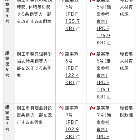
案
時間、休暇等に関
5号
5号（議
人材育
第
する条例等の一部
（PDF
案参考
成課
5
号
を改正する条例案
155.7
資料）
KB）
（PDF
126.9
KB）
議
桐生市職員退職手
議案第
議案第
総務部
案
当支給条例等の一
6号
6号（議
人材育
第
部を改正する条例
（PDF
案参考
成課
6
号
案
122.4
資料）
KB）
（PDF
106.1
KB）
議
桐生市特別会計設
議案第
議案第
総務部
案
置条例の一部を改
7号
7号（議
財政課
第
正する条例案
（PDF
案参考
7
号
102.9
資料）
KB）
（PDF