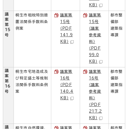
KB）
議
桐生市租税特別措
議案第
議案第
都市整
案
置法関係手数料条
15号
15号
備部
第
例案
（PDF
（議案
建築指
15
号
141.9
参考資
導課
KB）
料）
（PDF
99.0
KB）
議
桐生市宅地造成及
議案第
議案第
都市整
案
び特定盛土等規制
16号
16号
備部
第
法関係手数料条例
（PDF
（議案
建築指
16
号
案
140.4
参考資
導課
KB）
料）
（PDF
217.2
KB）
議
桐生市自然環境、
議案第
議案第
都市整