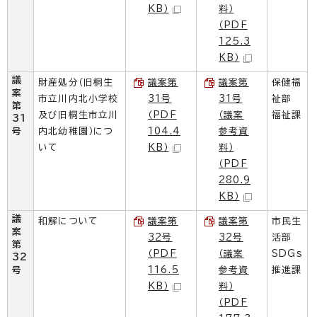
KB）
料）
（PDF
125.3
KB）
議
財産処分（旧桐生
議案第
議案第
保健福
案
市立川内北小学校
31号
31号
祉部
第
及び旧桐生市立川
（PDF
（議案
福祉課
31
号
内北幼稚園）につ
104.4
参考資
いて
KB）
料）
（PDF
280.9
KB）
議
和解について
議案第
議案第
市民生
案
32号
32号
活部
第
（PDF
（議案
SDGs
32
号
116.5
参考資
推進課
KB）
料）
（PDF