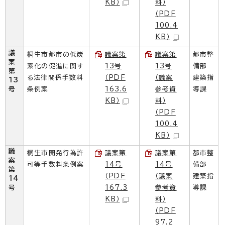
KB）
料）
（PDF
100.4
KB）
議
桐生市都市の低炭
議案第
議案第
都市整
案
素化の促進に関す
13号
13号
備部
第
る法律関係手数料
（PDF
（議案
建築指
13
号
条例案
163.6
参考資
導課
KB）
料）
（PDF
100.4
KB）
議
桐生市開発行為許
議案第
議案第
都市整
案
可等手数料条例案
14号
14号
備部
第
（PDF
（議案
建築指
14
号
167.3
参考資
導課
KB）
料）
（PDF
97.2