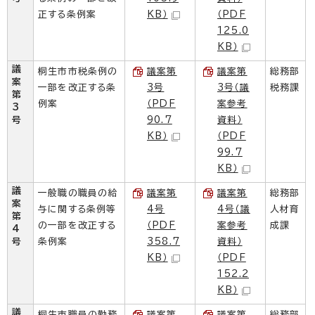
正する条例案
KB）
（PDF
125.0
KB）
議
桐生市市税条例の
議案第
議案第
総務部
案
一部を改正する条
3号
3号（議
税務課
第
例案
（PDF
案参考
3
号
90.7
資料）
KB）
（PDF
99.7
KB）
議
一般職の職員の給
議案第
議案第
総務部
案
与に関する条例等
4号
4号（議
人材育
第
の一部を改正する
（PDF
案参考
成課
4
号
条例案
358.7
資料）
KB）
（PDF
152.2
KB）
議
桐生市職員の勤務
議案第
議案第
総務部