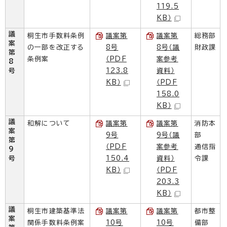
119.5
KB）
議
桐生市手数料条例
議案第
議案第
総務部
案
の一部を改正する
8号
8号（議
財政課
第
条例案
（PDF
案参考
8
号
123.8
資料）
KB）
（PDF
158.0
KB）
議
和解について
議案第
議案第
消防本
案
9号
9号（議
部
第
（PDF
案参考
通信指
9
号
150.4
資料）
令課
KB）
（PDF
203.3
KB）
議
桐生市建築基準法
議案第
議案第
都市整
案
関係手数料条例案
10号
10号
備部