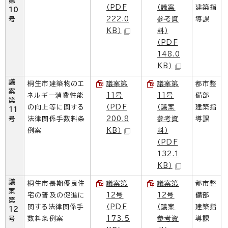
第
（PDF
（議案
建築指
10
号
222.0
参考資
導課
KB）
料）
（PDF
148.0
KB）
議
桐生市建築物のエ
議案第
議案第
都市整
案
ネルギー消費性能
11号
11号
備部
第
の向上等に関する
（PDF
（議案
建築指
11
号
法律関係手数料条
200.8
参考資
導課
例案
KB）
料）
（PDF
132.1
KB）
議
桐生市長期優良住
議案第
議案第
都市整
案
宅の普及の促進に
12号
12号
備部
第
関する法律関係手
（PDF
（議案
建築指
12
号
数料条例案
173.5
参考資
導課