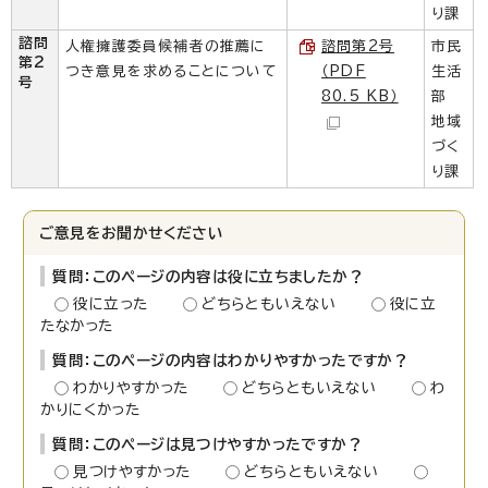
り課
諮問
人権擁護委員候補者の推薦に
諮問第2号
市民
第2
つき意見を求めることについて
（PDF
生活
号
80.5 KB）
部
地域
づく
り課
ご意見をお聞かせください
質問：このページの内容は役に立ちましたか？
役に立った
どちらともいえない
役に立
たなかった
質問：このページの内容はわかりやすかったですか？
わかりやすかった
どちらともいえない
わ
かりにくかった
質問：このページは見つけやすかったですか？
見つけやすかった
どちらともいえない