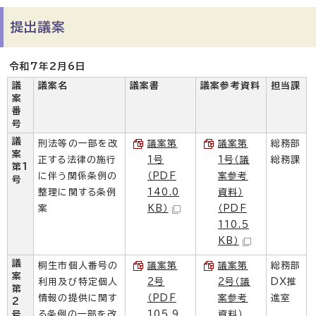
提出議案
令和7年2月6日
議
議案名
議案書
議案参考資料
担当課
案
番
号
議
刑法等の一部を改
議案第
議案第
総務部
案
正する法律の施行
1号
1号（議
総務課
第1
に伴う関係条例の
（PDF
案参考
号
整理に関する条例
140.0
資料）
案
KB）
（PDF
110.5
KB）
議
桐生市個人番号の
議案第
議案第
総務部
案
利用及び特定個人
2号
2号（議
DX推
第
情報の提供に関す
（PDF
案参考
進室
2
号
る条例の一部を改
105.9
資料）