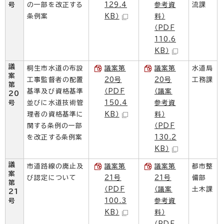
号
の一部を改正する
129.4
参考資
流課
条例案
KB）
料）
（PDF
110.6
KB）
議
桐生市水道の布設
議案第
議案第
水道局
案
工事監督者の配置
20号
20号
工務課
第
基準及び資格基準
（PDF
（議案
20
号
並びに水道技術管
150.4
参考資
理者の資格基準に
KB）
料）
関する条例の一部
（PDF
を改正する条例案
130.2
KB）
議
市道路線の廃止及
議案第
議案第
都市整
案
び認定について
21号
21号
備部
第
（PDF
（議案
土木課
21
号
100.3
参考資
KB）
料）
（PDF