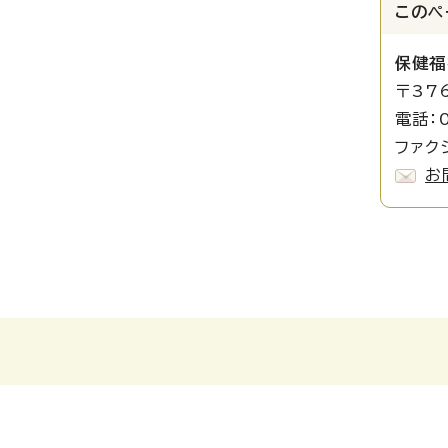
このペ
保健福
〒37
電話：
ファク
お