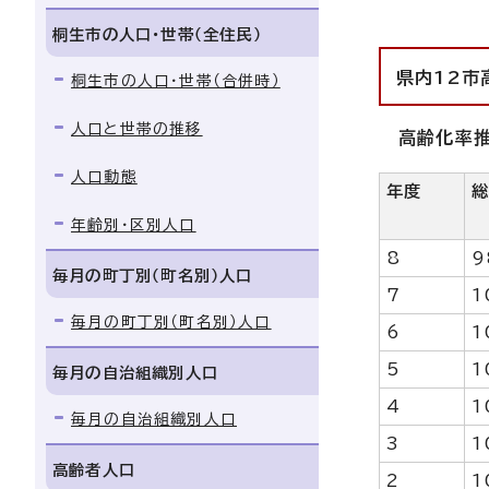
桐生市の人口・世帯（全住民）
県内12市
桐生市の人口・世帯（合併時）
人口と世帯の推移
高齢化率
人口動態
年度
年齢別・区別人口
8
9
毎月の町丁別（町名別）人口
7
1
毎月の町丁別（町名別）人口
6
1
5
1
毎月の自治組織別人口
4
1
毎月の自治組織別人口
3
1
高齢者人口
2
1