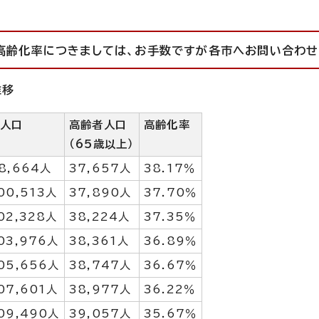
高齢化率につきましては、お手数ですが各市へお問い合わせ
推移
総人口
高齢者人口
高齢化率
（65歳以上）
8,664人
37,657人
38.17％
00,513人
37,890人
37.70％
02,328人
38,224人
37.35％
03,976人
38,361人
36.89％
05,656人
38,747人
36.67％
07,601人
38,977人
36.22％
09,490人
39,057人
35.67％