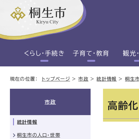
くらし・手続き
子育て・教育
観光
現在の位置：
トップページ
>
市政
>
統計情報
>
桐生
市政
高齢化
統計情報
桐生市の人口・世帯