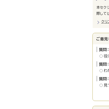
本セク
際して
クリ
ご意見
質問
役
質問
わ
質問
見