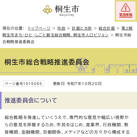
緊急情報
現在の位置：
トップページ
>
市政
>
計画と方針
>
総合計画
>
第2期
桐生市まち・ひと・しごと創生総合戦略、桐生市人口ビジョン
>
桐生市総
合戦略推進委員会
桐生市総合戦略推進委員会
更新日 令和7年10月28日
ページ番号1016065
推進委員会について
総合戦略を推進していくうえで、専門的な意見や幅広い視野か
らの意見を拝聴するため、市民をはじめ、産業界、行政機関、教
育機関、金融機関、労働関係、メディアなどの方々から構成する