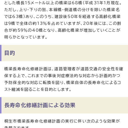
とした橋長15メートル以上の橋梁は68橋（平成31年1月現在。
ただし、上り・下りの別、本線橋・側道橋の分けを除いた橋梁名
では63橋）あり、このうち、建設後50年を経過する高齢化橋梁
は9橋で全体の約13％を占めていますが、20年後には、この割
合が約59％の40橋となり、高齢化橋梁が増加していくことが
明らかとなっています。
目的
橋梁長寿命化修繕計画は、道路管理者が道路交通の安全性を確
保する上で、これまでの事後対症療法的な対応から計画的かつ
予防保全的な対応に転換を図り、橋梁自体の長寿命化によるコ
スト縮減を図ることを目的とします。
長寿命化修繕計画による効果
桐生市橋梁長寿命化修繕計画の実行に伴い次のような効果が