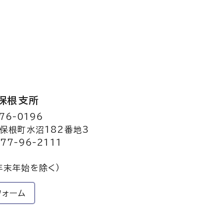
保根支所
76-0196
保根町水沼182番地3
77-96-2111
年末年始を除く）
フォーム