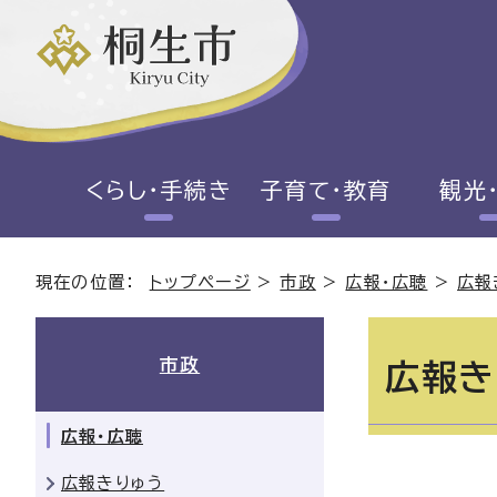
くらし・手続き
子育て・教育
観光
現在の位置：
トップページ
>
市政
>
広報・広聴
>
広報
市政
広報き
広報・広聴
広報きりゅう