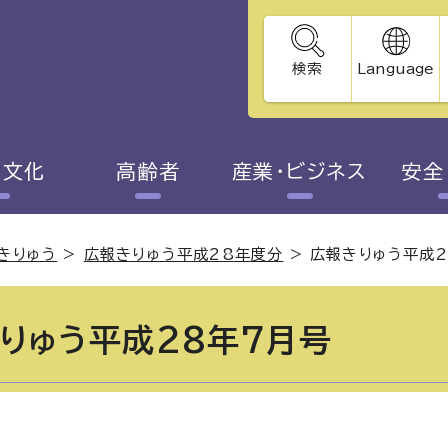
検索
Language
・文化
高齢者
産業・ビジネス
安全
きりゅう
>
広報きりゅう平成28年度分
>
広報きりゅう平成2
りゅう平成28年7月号