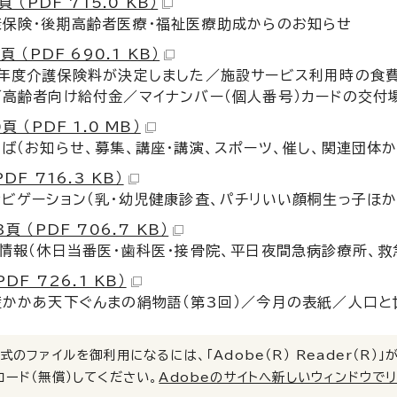
頁 （PDF 715.0 KB）
康保険・後期高齢者医療・福祉医療助成からのお知らせ
頁 （PDF 690.1 KB）
年度介護保険料が決定しました／施設サービス利用時の食費
高齢者向け給付金／マイナンバー（個人番号）カードの交付
頁 （PDF 1.0 MB）
ば（お知らせ、募集、講座・講演、スポーツ、催し、関連団体
PDF 716.3 KB）
ビゲーション（乳・幼児健康診査、パチリいい顔桐生っ子ほか
頁 （PDF 706.7 KB）
情報（休日当番医・歯科医・接骨院、平日夜間急病診療所、救
PDF 726.1 KB）
産かかあ天下ぐんまの絹物語（第3回）／今月の表紙／人口
式のファイルを御利用になるには、「Adobe（R） Reader（R
ロード（無償）してください。
Adobeのサイトへ新しいウィンドウで