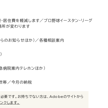
・居住費を軽減します／プロ野球イースタン・リーグ
場所が変わります
からのお知らせほか）／各種相談案内
）
急病院案内テレホンほか）
と世帯／今月の納税
）」が必要です。お持ちでない方は、Adobeのサイトから
リンクします。