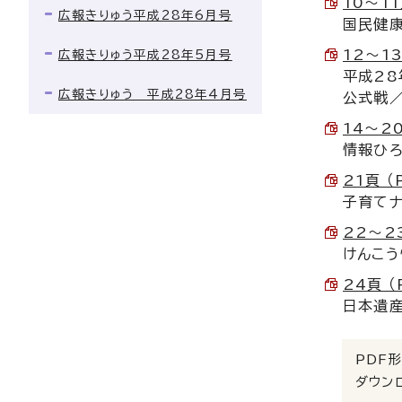
10～11
広報きりゅう平成28年6月号
国民健
12～13
広報きりゅう平成28年5月号
平成28
広報きりゅう 平成28年4月号
公式戦／
14～20
情報ひろ
21頁 （
子育てナ
22～23
けんこう
24頁 （
日本遺
PDF形
ダウン