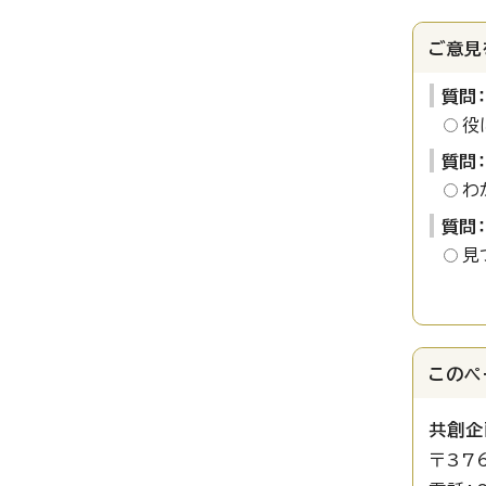
ご意見
質問
役
質問
わ
質問
見
このペ
共創企
〒37