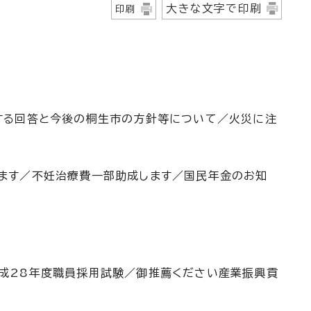
大きな文字で印刷
印刷
する回答と今後の桐生市の方針等について／火災に注
ます／不妊治療費一部助成します／国民年金のお知
成28年度職員採用試験／御推薦ください産業振興貢