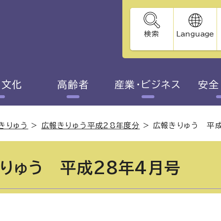
検索
Language
・文化
高齢者
産業・ビジネス
安全
きりゅう
>
広報きりゅう平成28年度分
>
広報きりゅう 平成
りゅう 平成28年4月号