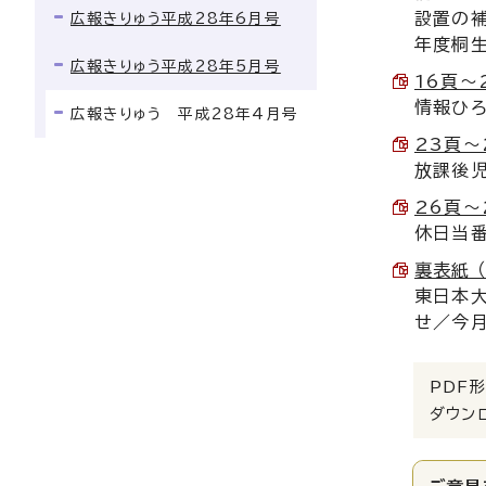
設置の補
広報きりゅう平成28年6月号
年度桐
広報きりゅう平成28年5月号
16頁～2
情報ひろ
広報きりゅう 平成28年4月号
23頁～2
放課後
26頁～2
休日当
裏表紙 （
東日本
せ／今
PDF形
ダウン