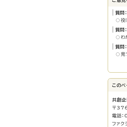
ご意見
質問
役
質問
わ
質問
見
このペ
共創企
〒37
電話：0
ファクシ