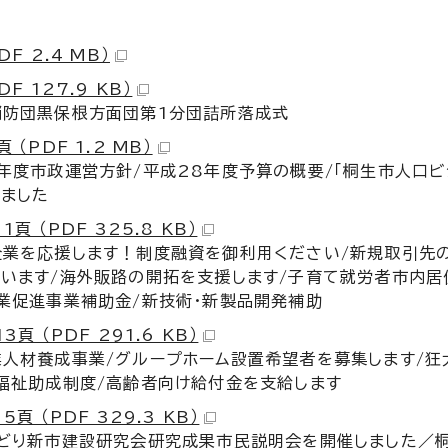
DF 2.4 MB）
DF 127.9 KB）
消防団黒保根方面団第1分団詰所落成式
 （PDF 1.2 MB）
年度市政運営方針/平成28年度予算の概要/「桐生市人口ビ
ました
1頁 （PDF 325.8 KB）
企業を応援します！制度融資を御利用ください/新規取引先
ています/海外販路の開拓を支援します/子育て就労者市内居
業促進事業補助金/新技術・新製品開発補助
3頁 （PDF 291.6 KB）
人材養成事業/グループホーム設置希望者を募集します/狂
福祉助成制度/高齢者向け給付金を支給します
5頁 （PDF 329.3 KB）
みどり新市建設研究会研究成果市民説明会を開催しました／