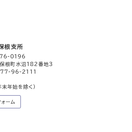
保根支所
76-0196
保根町水沼182番地3
77-96-2111
年末年始を除く）
フォーム