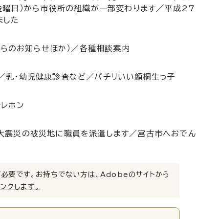
金曜日）から市役所の組織が一部変わります／平成27
ました
からのお知らせほか）／各種相談案内
／乳・幼児健康診査など／パチリいい顔桐生っ子
テレホン
大震災の被災地に職員を派遣します／宮古市へおでん
）」が必要です。お持ちでない方は、Adobeのサイトから
リンクします。