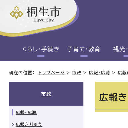
くらし・手続き
子育て・教育
観光
現在の位置：
トップページ
>
市政
>
広報・広聴
>
広報
市政
広報き
広報・広聴
広報きりゅう