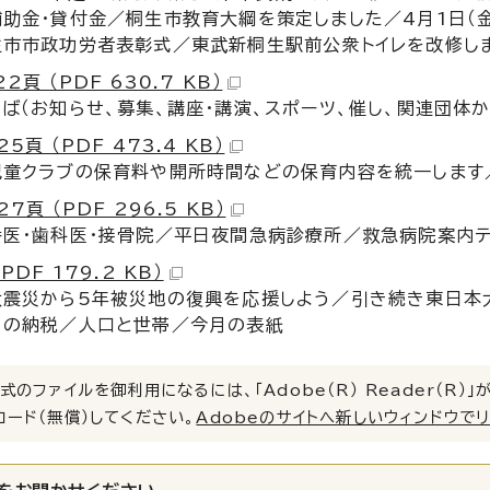
助金・貸付金／桐生市教育大綱を策定しました／4月1日（
生市市政功労者表彰式／東武新桐生駅前公衆トイレを改修し
2頁 （PDF 630.7 KB）
ば（お知らせ、募集、講座・講演、スポーツ、催し、関連団体
5頁 （PDF 473.4 KB）
児童クラブの保育料や開所時間などの保育内容を統一します
7頁 （PDF 296.5 KB）
番医・歯科医・接骨院／平日夜間急病診療所／救急病院案内
PDF 179.2 KB）
大震災から5年被災地の復興を応援しよう／引き続き東日本
月の納税／人口と世帯／今月の表紙
式のファイルを御利用になるには、「Adobe（R） Reader（R
ロード（無償）してください。
Adobeのサイトへ新しいウィンドウで