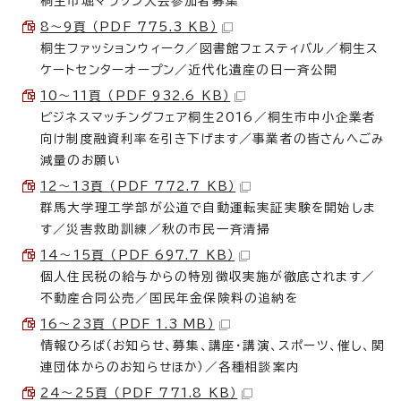
桐生市堀マラソン大会参加者募集
8～9頁 （PDF 775.3 KB）
桐生ファッションウィーク／図書館フェスティバル／桐生ス
ケートセンターオープン／近代化遺産の日一斉公開
10～11頁 （PDF 932.6 KB）
ビジネスマッチングフェア桐生2016／桐生市中小企業者
向け制度融資利率を引き下げます／事業者の皆さんへごみ
減量のお願い
12～13頁 （PDF 772.7 KB）
群馬大学理工学部が公道で自動運転実証実験を開始しま
す／災害救助訓練／秋の市民一斉清掃
14～15頁 （PDF 697.7 KB）
個人住民税の給与からの特別徴収実施が徹底されます／
不動産合同公売／国民年金保険料の追納を
16～23頁 （PDF 1.3 MB）
情報ひろば（お知らせ、募集、講座・講演、スポーツ、催し、関
連団体からのお知らせほか）／各種相談案内
24～25頁 （PDF 771.8 KB）