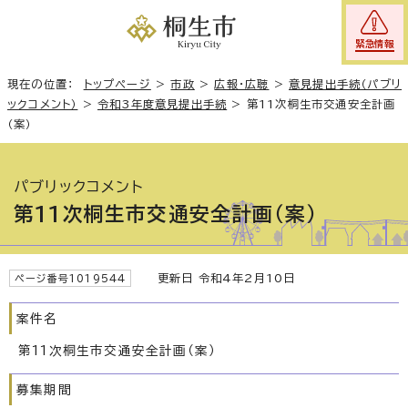
緊急情報
現在の位置：
トップページ
>
市政
>
広報・広聴
>
意見提出手続（パブリ
ックコメント）
>
令和3年度意見提出手続
>
第11次桐生市交通安全計画
（案）
パブリックコメント
第11次桐生市交通安全計画（案）
更新日 令和4年2月10日
ページ番号1019544
案件名
第11次桐生市交通安全計画（案）
募集期間