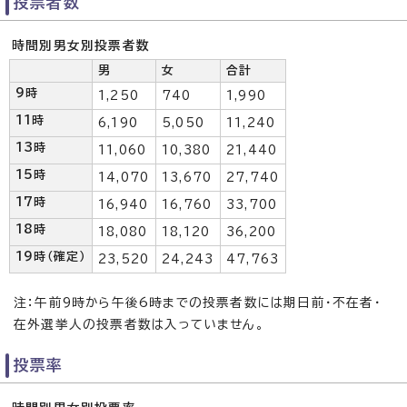
投票者数
時間別男女別投票者数
男
女
合計
9時
1,250
740
1,990
11時
6,190
5,050
11,240
13時
11,060
10,380
21,440
15時
14,070
13,670
27,740
17時
16,940
16,760
33,700
18時
18,080
18,120
36,200
19時（確定）
23,520
24,243
47,763
注：午前9時から午後6時までの投票者数には期日前・不在者・
在外選挙人の投票者数は入っていません。
投票率