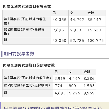
開票区別男女別当日有権者数
男
女
合計
第1開票区（下記以外の桐生
40,355
44,792
85,147
市）
第2開票区（新里町・黒保根
7,695
7,933
15,628
町）
計
48,050
52,725
100,775
期日前投票者数
開票区別男女別期日前投票者数
男
女
合計
第1開票区（下記以外の桐生市）
3,919
4,467
8,386
第2開票区（新里町・黒保根町）
774
809
1,583
計
4,693
5,276
9,969
投票速報（小選挙区・群馬県第1区（第2開票区））