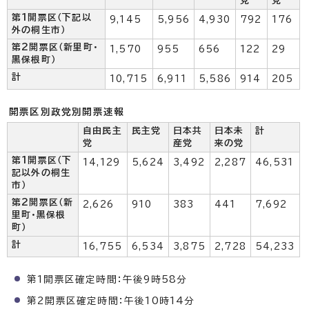
党
党
第1開票区（下記以
9,145
5,956
4,930
792
176
外の桐生市）
第2開票区（新里町・
1,570
955
656
122
29
黒保根町）
計
10,715
6,911
5,586
914
205
開票区別政党別開票速報
自由民主
民主党
日本共
日本未
計
党
産党
来の党
第1開票区（下
14,129
5,624
3,492
2,287
46,531
記以外の桐生
市）
第2開票区（新
2,626
910
383
441
7,692
里町・黒保根
町）
計
16,755
6,534
3,875
2,728
54,233
第1開票区確定時間：午後9時58分
第2開票区確定時間：午後10時14分