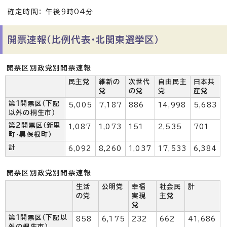
確定時間： 午後9時04分
開票速報（比例代表・北関東選挙区）
開票区別政党別開票速報
民主党
維新の
次世代
自由民主
日本共
党
の党
党
産党
第1開票区（下記
5,005
7,187
886
14,998
5,683
以外の桐生市）
第2開票区（新里
1,087
1,073
151
2,535
701
町・黒保根町）
計
6,092
8,260
1,037
17,533
6,384
開票区別政党別開票速報
生活
公明党
幸福
社会民
計
の党
実現
主党
党
第1開票区（下記以
858
6,175
232
662
41,686
外の桐生市）