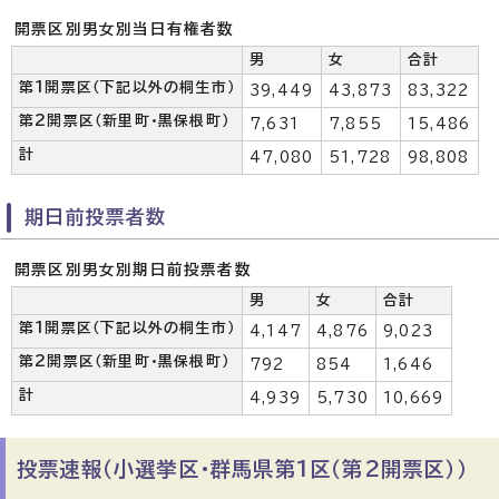
開票区別男女別当日有権者数
男
女
合計
第1開票区（下記以外の桐生市）
39,449
43,873
83,322
第2開票区（新里町・黒保根町）
7,631
7,855
15,486
計
47,080
51,728
98,808
期日前投票者数
開票区別男女別期日前投票者数
男
女
合計
第1開票区（下記以外の桐生市）
4,147
4,876
9,023
第2開票区（新里町・黒保根町）
792
854
1,646
計
4,939
5,730
10,669
投票速報（小選挙区・群馬県第1区（第2開票区））