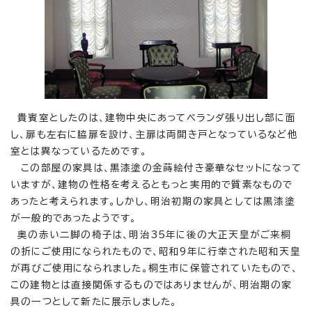
貴賓室としたのは、建物中央にあってベランダ張り出し部に面
し、扉も左右に脇扉を設け、主扉は両開き戸となっているなど他
室とは異なっているためです。
この部屋の家具は、黒漆塗の金蒔絵付き豪華なセットになって
いますが、建物の性格を考えるともっと実用的で質素なもので
あったと考えられます。しかし、明治初期の家具としては黒漆塗
が一般的であったようです。
奥の赤い二脚の椅子は、明治35年に後の大正天皇がご来桐
の折にご使用になられたもので、昭和9年に行幸された昭和天皇
が再びご使用になられました。桐生市に保管されていたもので、
この建物とは直接関係するものではありませんが、明治期の家
具の一つとして新たに展示しました。