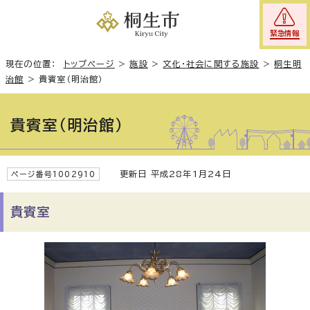
緊急情報
現在の位置：
トップページ
>
施設
>
文化・社会に関する施設
>
桐生明
治館
>
貴賓室（明治館）
貴賓室（明治館）
更新日 平成28年1月24日
ページ番号1002910
貴賓室