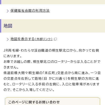
保健福祉会館の利用方法
地図
地図を表示する
（外部リンク）
JR両毛線・わたらせ渓谷鐵道の桐生駅北口から、向かって右側
にあります。
お車でお越しの際、桐生駅北口のロータリーからは入ることがで
きません。
県道前橋大間々桐生線の「末広町」交差点から南に進み、一つ目
の交差点を右折して路地（旧 かに川通り）を桐生駅の方向に進
むと、ロータリーに入る手前の左側に、入口と駐車場があります
ので、そこから入場してください。
このページに関する
お問い合わせ