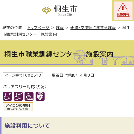
緊急情報
現在の位置：
トップページ
>
施設
>
研修・交流等に関する施設
>
桐生
市職業訓練センター 施設案内
桐生市職業訓練センター 施設案内
更新日 令和8年4月3日
ページ番号1002518
バリアフリー対応状況：
施設利用
について