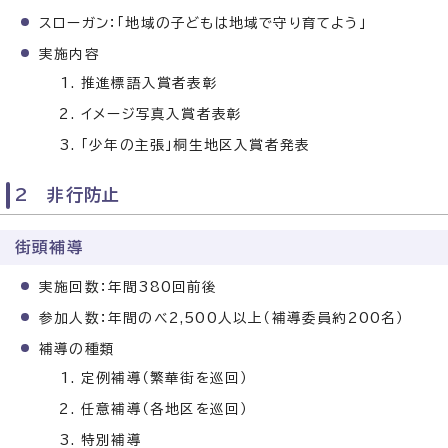
スローガン：「地域の子どもは地域で守り育てよう」
実施内容
推進標語入賞者表彰
イメージ写真入賞者表彰
「少年の主張」桐生地区入賞者発表
2 非行防止
街頭補導
実施回数：年間380回前後
参加人数：年間のべ2,500人以上（補導委員約200名）
補導の種類
定例補導（繁華街を巡回）
任意補導（各地区を巡回）
特別補導