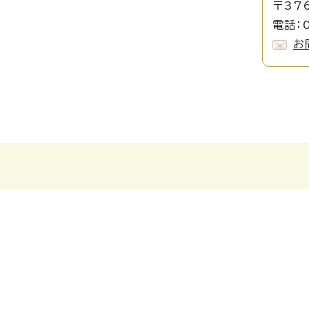
〒37
電話：0
お