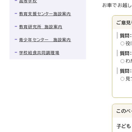
高等学校
お車でお越し
教育支援センター施設案内
ご意見
教育研究所 施設案内
質問
青少年センター 施設案内
役
学校給食共同調理場
質問
わ
質問
見
このペ
子ども