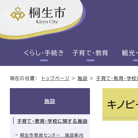
くらし・手続き
子育て・教育
観光
現在の位置：
トップページ
>
施設
>
子育て・教育・学
施設
キノピ
子育て・教育・学校に関する施設
桐生市教育センター 施設案内