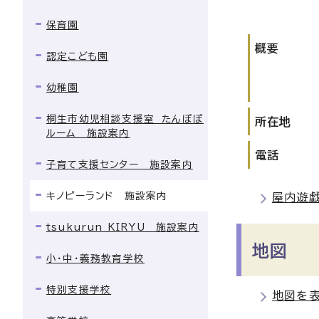
保育園
概要
認定こども園
幼稚園
桐生市幼児相談支援室 たんぽぽ
所在地
ルーム 施設案内
電話
子育て支援センター 施設案内
キノピーランド 施設案内
屋内遊戯
tsukurun KIRYU 施設案内
地図
小・中・義務教育学校
特別支援学校
地図を