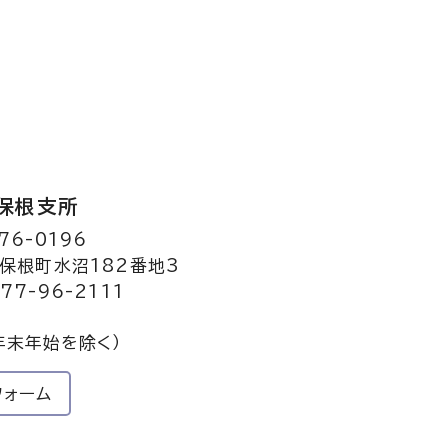
保根支所
76-0196
保根町水沼182番地3
77-96-2111
年末年始を除く）
フォーム