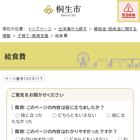
緊急情報
現在の位置：
トップページ
>
出来事から探す
>
補助金・助成金に関する
情報
>
子育て・教育支援
>
給食費
給食費
ページ番号1026117
ご意見をお聞かせください
質問：このページの内容は役に立ちましたか？
役に立った
どちらともいえない
役に立
たなかった
質問：このページの内容はわかりやすかったですか？
わかりやすかった
どちらともいえない
わ