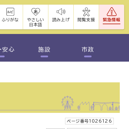
ふりがな
やさしい
読み上げ
閲覧支援
緊急情報
日本語
・安心
施設
市政
ページ番号1026126