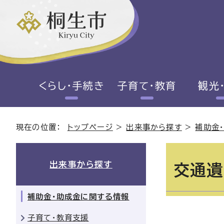
くらし・手続き
子育て・教育
観光
現在の位置：
トップページ
>
出来事から探す
>
補助金
出来事から探す
交通遺
補助金・助成金に関する情報
子育て・教育支援