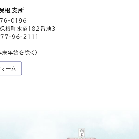
保根支所
76-0196
保根町水沼182番地3
77-96-2111
年末年始を除く）
フォーム