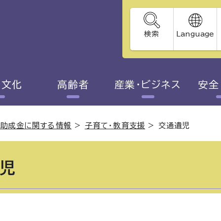
検索
Language
・文化
高齢者
産業・ビジネス
安全
・助成金に関する情報
>
子育て・教育支援
>
交通遺児
児