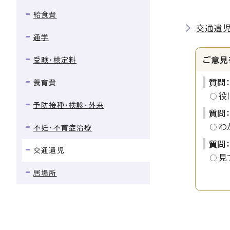
給食費
交通遺児
通学
ご意見
受験・検定料
質問
養育費
役
予防接種・検診・外来
質問
わ
不妊・不育症治療
質問
交通遺児
見
居場所