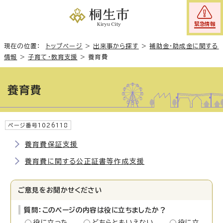
緊急情報
現在の位置：
トップページ
>
出来事から探す
>
補助金・助成金に関する
情報
>
子育て・教育支援
>
養育費
養育費
ページ番号1026118
養育費保証支援
養育費に関する公正証書等作成支援
ご意見をお聞かせください
質問：このページの内容は役に立ちましたか？
役に立った
どちらともいえない
役に立