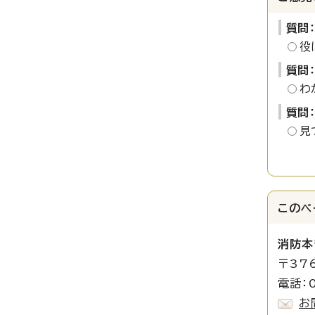
質問
役
質問
わ
質問
見
このペ
消防本
〒37
電話：0
お