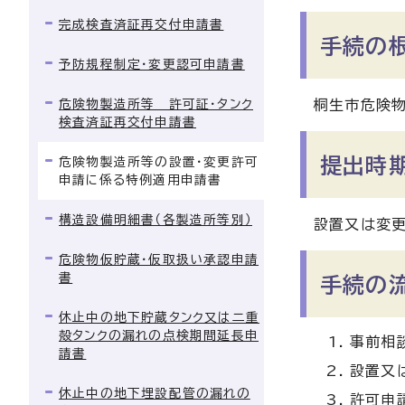
完成検査済証再交付申請書
手続の
予防規程制定・変更認可申請書
危険物製造所等 許可証・タンク
桐生市危険物
検査済証再交付申請書
提出時
危険物製造所等の設置・変更許可
申請に係る特例適用申請書
構造設備明細書（各製造所等別）
設置又は変更
危険物仮貯蔵・仮取扱い承認申請
書
手続の
休止中の地下貯蔵タンク又は二重
殻タンクの漏れの点検期間延長申
事前相
請書
設置又
休止中の地下埋設配管の漏れの
許可申