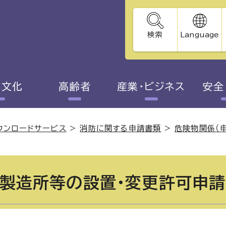
検索
Language
・文化
高齢者
産業・ビジネス
安全
ウンロードサービス
>
消防に関する申請書類
>
危険物関係（
製造所等の設置・変更許可申