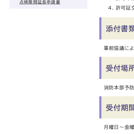
点検期間延長申請書
許可証
添付書
事前協議によ
受付場
消防本部予
受付期
月曜日～金曜