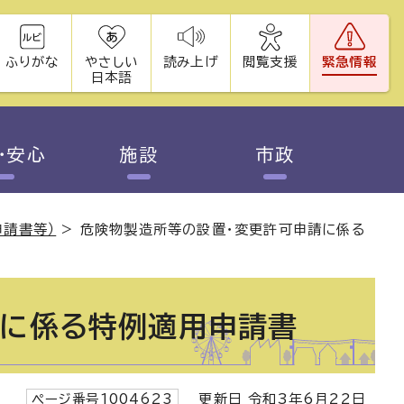
ふりがな
やさしい
読み上げ
閲覧支援
緊急情報
日本語
・安心
施設
市政
申請書等）
>
危険物製造所等の設置・変更許可申請に係る
請に係る特例適用申請書
ページ番号1004623
更新日 令和3年6月22日