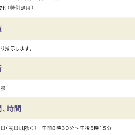
交付（特例適用）
類
り指示します。
所
防課
間、時間
日（祝日は除く） 午前8時30分～午後5時15分