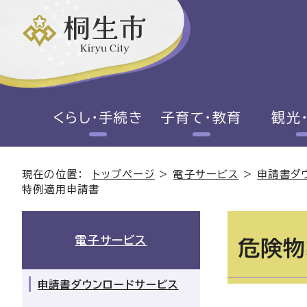
くらし・手続き
子育て・教育
観光
現在の位置：
トップページ
>
電子サービス
>
申請書ダ
特例適用申請書
電子サービス
危険物
申請書ダウンロードサービス