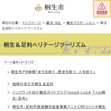
緊急情報
現在の位置：
トップページ
>
観光・文化
>
観光プロモーション
>
桐生
＆足利ヘリテージツーリズム
桐生＆足利ヘリテージツーリズム
ページ番号1018180
桐生市PR映像「まちを紡ぐ、歴史を紡ぐ、人を紡ぐ」
地球の歩き方桐生＆足利
インバウンド向け観光ガイドブック「good Luck Trip桐
生・足利」
桐生市・足利市周遊観光促進事業アニメCM「ヒトトキ桐生