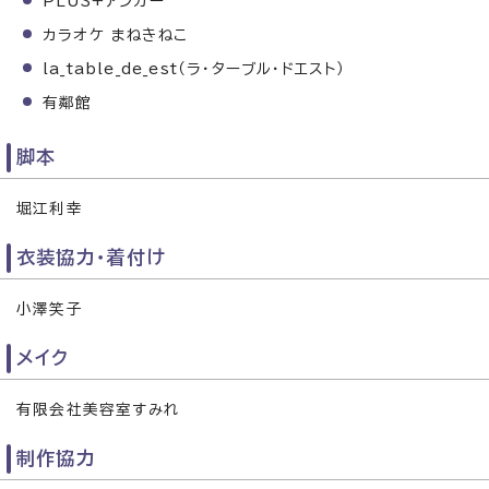
PLUS+アンカー
カラオケ まねきねこ
la_table_de_est（ラ・ターブル・ドエスト）
有鄰館
脚本
堀江利幸
衣装協力・着付け
小澤笑子
メイク
有限会社美容室すみれ
制作協力