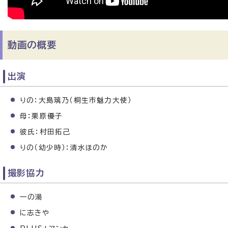
動画の概要
出演
りの：大島璃乃（桐生市魅力大使）
母：栗原優子
彼氏：村田拓己
りの（幼少時）：清水ほのか
撮影協力
一の湯
に志きや