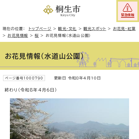
緊急情報
現在の位置：
トップページ
>
観光・文化
>
観光スポット
>
お花見・紅葉
>
お花見情報
>
桜
>
お花見情報（水道山公園）
お花見情報（水道山公園）
更新日 令和8年4月10日
ページ番号1008790
終わり（令和8年4月6日）