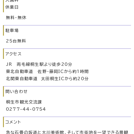
入園料
休業日
無料・無休
駐車場
25台無料
アクセス
JR 両毛線桐生駅より徒歩20分
東北自動車道 佐野・藤岡ICから約1時間
北関東自動車道 太田桐生ICから約20分
問い合わせ
桐生市観光交流課
0277-44-0754
コメント
急な石畳の坂道と大川美術館、そして市街地を一望できる景観