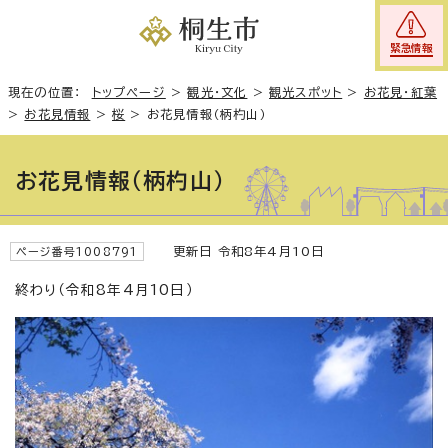
緊急情報
現在の位置：
トップページ
>
観光・文化
>
観光スポット
>
お花見・紅葉
>
お花見情報
>
桜
>
お花見情報（柄杓山）
お花見情報（柄杓山）
更新日 令和8年4月10日
ページ番号1008791
終わり（令和8年4月10日）