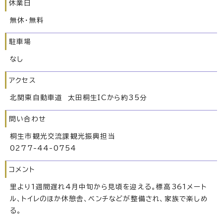
休業日
無休・無料
駐車場
なし
アクセス
北関東自動車道 太田桐生ICから約35分
問い合わせ
桐生市観光交流課観光振興担当
0277-44-0754
コメント
里より1週間遅れ4月中旬から見頃を迎える。標高361メート
ル、トイレのほか休憩舎、ベンチなどが整備され、家族で楽しめ
る。