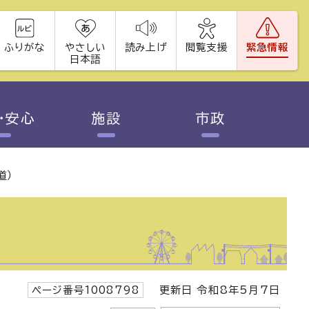
ふりがな
やさしい
読み上げ
閲覧支援
緊急情報
日本語
・安心
施設
市政
道）
ページ番号1008798
更新日 令和8年5月7日