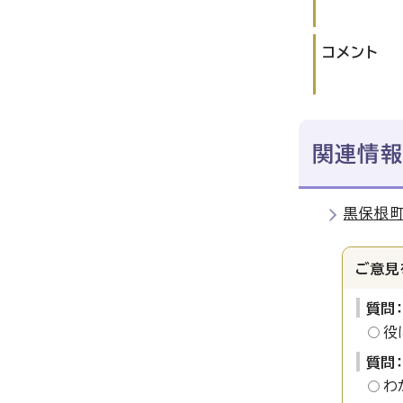
コメント
関連情報
黒保根
ご意見
質問
役
質問
わ