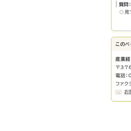
質問
見
このペ
産業経
〒37
電話：0
ファクシ
お