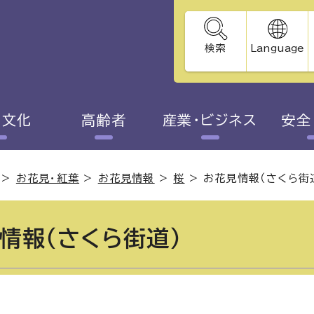
検索
Language
・文化
高齢者
産業・ビジネス
安全
>
お花見・紅葉
>
お花見情報
>
桜
>
お花見情報（さくら街
情報（さくら街道）