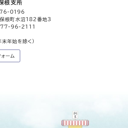
保根支所
76-0196
保根町水沼182番地3
77-96-2111
年末年始を除く）
フォーム