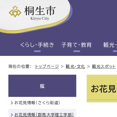
くらし・手続き
子育て・教育
観光
現在の位置：
トップページ
>
観光・文化
>
観光スポット
桜
お花見
お花見情報（さくら街道）
お花見情報（群馬大学理工学部）