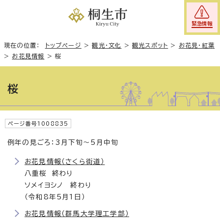
緊急情報
現在の位置：
トップページ
>
観光・文化
>
観光スポット
>
お花見・紅葉
>
お花見情報
>
桜
桜
ページ番号1008835
例年の見ごろ：3月下旬～5月中旬
お花見情報（さくら街道）
八重桜 終わり
ソメイヨシノ 終わり
（令和8年5月1日）
お花見情報（群馬大学理工学部）