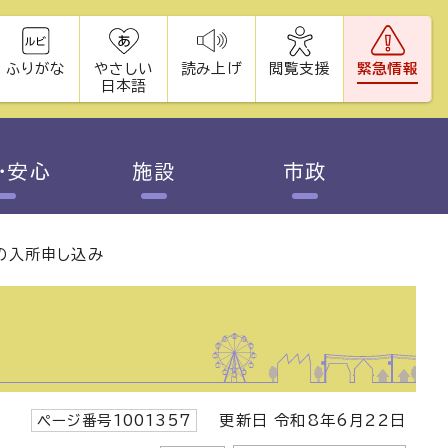
ふりがな
やさしい
読み上げ
閲覧支援
緊急情報
日本語
・安心
施設
市政
の入所申し込み
ページ番号1001357
更新日 令和8年6月22日