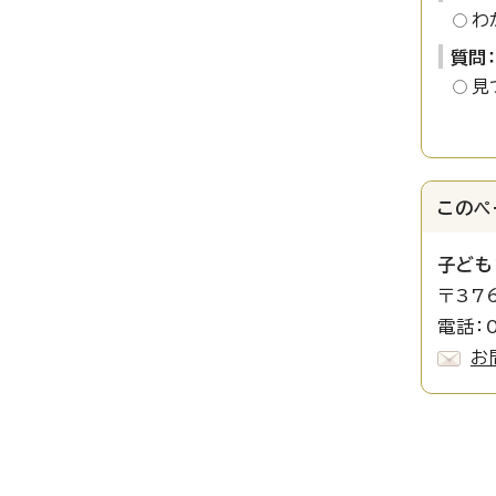
わ
質問
見
このペ
子ども
〒37
電話：0
お