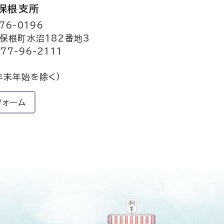
保根支所
76-0196
保根町水沼182番地3
77-96-2111
年末年始を除く）
フォーム