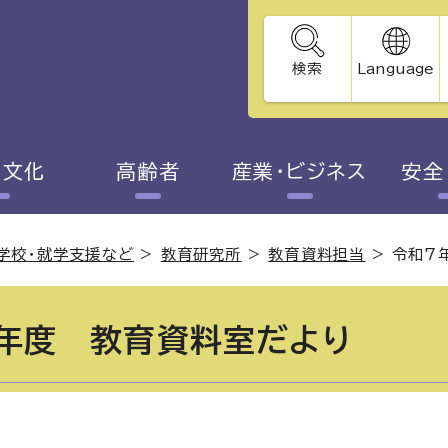
検索
Language
・文化
高齢者
産業・ビジネス
安全
学校・就学支援など
>
教育研究所
>
教育資料担当
>
令和7
年度 教育資料室だより