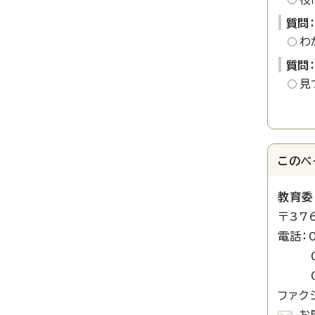
質問
わ
質問
見
このペ
教育委
〒37
電話：
027
027
ファクシ
お