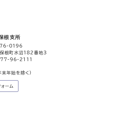
保根支所
76-0196
保根町水沼182番地3
77-96-2111
年末年始を除く）
フォーム