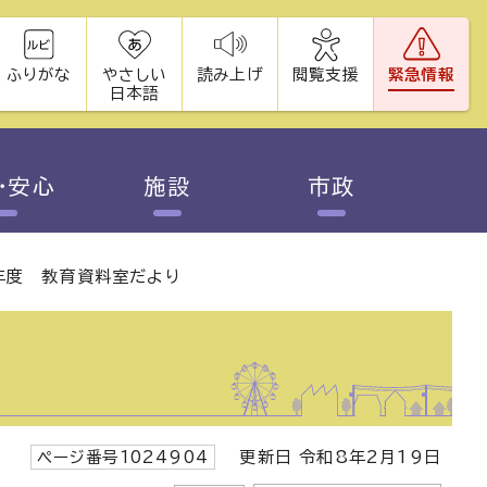
ふりがな
やさしい
読み上げ
閲覧支援
緊急情報
日本語
・安心
施設
市政
年度 教育資料室だより
ページ番号1024904
更新日 令和8年2月19日