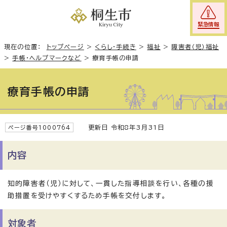
緊急情報
現在の位置：
トップページ
>
くらし・手続き
>
福祉
>
障害者（児）福祉
>
手帳・ヘルプマークなど
>
療育手帳の申請
療育手帳の申請
更新日 令和8年3月31日
ページ番号1000764
内容
知的障害者（児）に対して、一貫した指導相談を行い、各種の援
助措置を受けやすくするため手帳を交付します。
対象者