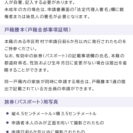
人が自署、記入する必要があります。
未成年の方の場合は、申請書裏面の「法定代理人署名」欄に親
権者または後見人の署名が必要となります。
戸籍謄本（戸籍全部事項証明）
本籍のある市区町村で申請日前6か月以内に発行されたものを
ご持参ください。
なお、有効中の旅券（パスポート）の記載事項欄の氏名、本籍の
都道府県名、性別および生年月日に変更がない場合は提出を省
略することができます。
同一戸籍内の家族が同時に申請する場合は、戸籍謄本1通の提
出で記載されている方全員の申請ができます。
旅券（パスポート）用写真
縦4.5センチメートル×横3.5センチメートル
申請者本人のみが正面を向いて撮影されたもの
申請日前6か月以内に撮影されたもの