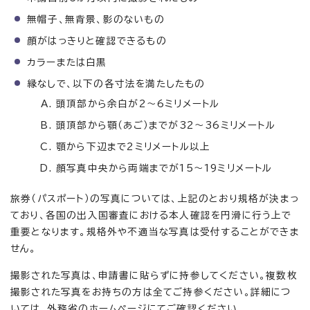
無帽子、無背景、影のないもの
顔がはっきりと確認できるもの
カラーまたは白黒
縁なしで、以下の各寸法を満たしたもの
頭頂部から余白が2～6ミリメートル
頭頂部から顎（あご）までが32～36ミリメートル
顎から下辺まで2ミリメートル以上
顔写真中央から両端までが15～19ミリメートル
旅券（パスポート）の写真については、上記のとおり規格が決まっ
ており、各国の出入国審査における本人確認を円滑に行う上で
重要となります。規格外や不適当な写真は受付することができま
せん。
撮影された写真は、申請書に貼らずに持参してください。複数枚
撮影された写真をお持ちの方は全てご持参ください。詳細につ
いては、外務省のホームページにてご確認ください。