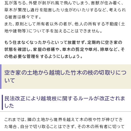
瓦が落ちる、外壁が剥がれ風で飛んでしまう、害獣が住み着く、
草木が繁茂し通行を阻害したり虫がわいたりするなど、考えられ
る被害は様々です。
また、原則として所有者以外の者が、他人の所有する不動産（土
地や建物等）について手を加えることはできません。
もう住まなくなったからといって放置せず、定期的に空き家の
状態を確認し、家屋の修繕や、草木の剪定や草刈、除草など、そ
の他必要な
管理をするようにしましょう。
空き家の土地から越境した竹木の枝の切取りにつ
いて
民法改正により越境枝に関するルールが改正されま
した
これまでは、隣の土地から境界を越えて木の枝や竹が伸びてき
た場合、自分で切り取ることはできず、その木の所有者に切って