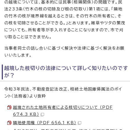
の越境については、基本的には民事（相隣関係）の問題です。民
法233条（竹木の枝の切除及び根の切取り）第1項には、「隣地
の竹木の枝が境界線を越えるときは、その竹木の所有者に、そ
の枝を切除させることができる。」とあります。雑草やツタの繁茂
についても、所有者等が手入れすることになりますので、市で刈
り取ることはできません。
当事者同士の話し合いに基づく解決や法律に基づく解決をお願
いいたします。
越境した枝切りの法律について詳しく知りたいのです
が？
令和3年民法、不動産登記法改正、相続土地国庫帰属法のポイ
ント（法務省）より抜粋
越境された土地所有者による枝切りについて （PDF
674.3 KB）
隣地使用権 （PDF 656.1 KB）