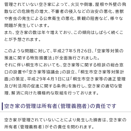
管理されていない空き家によって、火災や倒壊、屋根や外壁の飛
散などの危険性の増大、不審者の侵入などの治安の悪化、害獣
や害虫の発生による公衆衛生の悪化、景観の阻害など、様々な
問題が発生しています。
また、空き家の数は年々増えており、この傾向はしばらく続くこ
とが予想されます。
このような問題に対して、平成27年5月26日、「空家等対策の
推進に関する特別措置法」が全面施行されました。
それに伴い桐生市においても、空き家等に関する相談の総合窓
口の設置や「空き家等協議会」の設立、「桐生市空き家等対策計
画」の策定、平成29年4月1日には「桐生市空き家等の適正管理
及び利活用の促進に関する条例」を施行し、空き家の適切な管
理、解消に向けた積極的な取組を行っております。
空き家の管理は所有者（管理義務者）の責任です
空き家が管理されていないことにより発生した損害は、空き家の
所有者（管理義務者）がその責任を問われます。