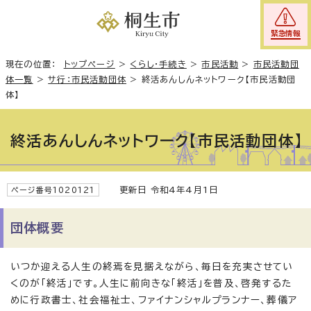
緊急情報
現在の位置：
トップページ
>
くらし・手続き
>
市民活動
>
市民活動団
体一覧
>
サ行：市民活動団体
>
終活あんしんネットワーク【市民活動団
体】
終活あんしんネットワーク【市民活動団体】
更新日 令和4年4月1日
ページ番号1020121
団体概要
いつか迎える人生の終焉を見据えながら、毎日を充実させてい
くのが「終活」です。人生に前向きな「終活」を普及、啓発するた
めに行政書士、社会福祉士、ファイナンシャルプランナー、葬儀ア