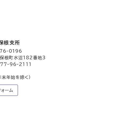
保根支所
76-0196
保根町水沼182番地3
77-96-2111
年末年始を除く）
フォーム