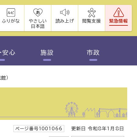
ふりがな
やさしい
読み上げ
閲覧支援
緊急情報
日本語
・安心
施設
市政
館）
ページ番号1001066
更新日 令和8年1月8日