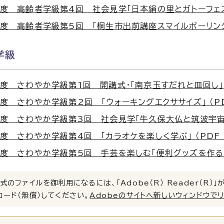
度 高齢者学級第4回 社会見学「日本絹の里とガトーフェスタ・
度 高齢者学級第5回 「桐生市出前講座スマイルボーリング」 （
学級
度 さわやか学級第1回 開講式・「南京玉すだれと皿回し」 （P
度 さわやか学級第2回 「ウォーキングエクササイズ」 （PDF 
度 さわやか学級第3回 社会見学「牛久保大仏と筑波宇宙センタ
度 さわやか学級第4回 「カラオケを楽しく学ぶ」 （PDF 3
度 さわやか学級第5回 手芸を楽しむ「便利グッズを作る」 （P
式のファイルを御利用になるには、「Adobe（R） Reader（R
ロード（無償）してください。
Adobeのサイトへ新しいウィンドウで