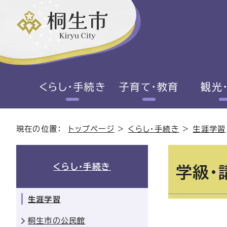
くらし・手続き
子育て・教育
観光
現在の位置：
トップページ
>
くらし・手続き
>
生涯学習
くらし・手続き
学級・
生涯学習
桐生市の公民館