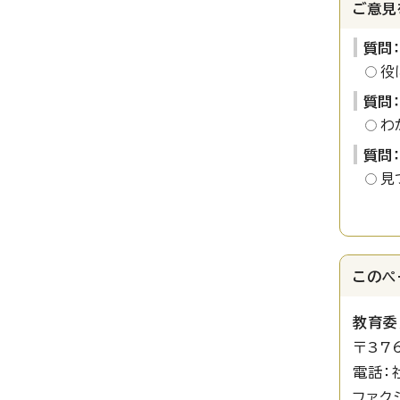
ご意見
質問
役
質問
わ
質問
見
このペ
教育委
〒37
電話：
ファクシ