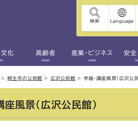
検索
Language
・文化
高齢者
産業・ビジネス
安全
>
桐生市の公民館
>
広沢公民館
>
学級・講座風景（広沢公民
講座風景（広沢公民館）