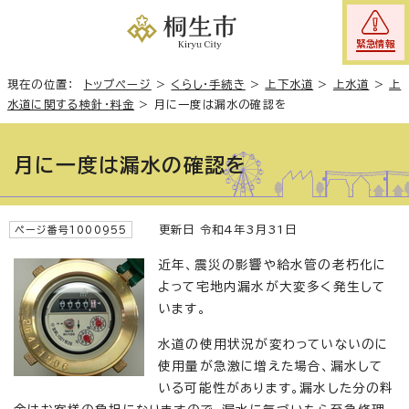
緊急情報
現在の位置：
トップページ
>
くらし・手続き
>
上下水道
>
上水道
>
上
水道に関する検針・料金
>
月に一度は漏水の確認を
月に一度は漏水の確認を
更新日 令和4年3月31日
ページ番号1000955
近年、震災の影響や給水管の老朽化に
よって宅地内漏水が大変多く発生して
います。
水道の使用状況が変わっていないのに
使用量が急激に増えた場合、漏水して
いる可能性があります。漏水した分の料