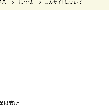
提言
リンク集
このサイトについて
保根支所