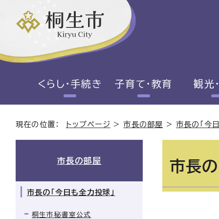
くらし・手続き
子育て・教育
観光
現在の位置：
トップページ
>
市長の部屋
>
市長の「今
市長の部屋
市長の
市長の「今日も全力投球」
桐生市秘書室公式