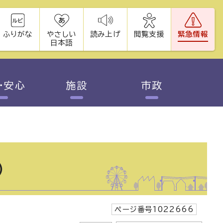
ふりがな
やさしい
読み上げ
閲覧支援
緊急情報
日本語
・安心
施設
市政
）
ページ番号1022666