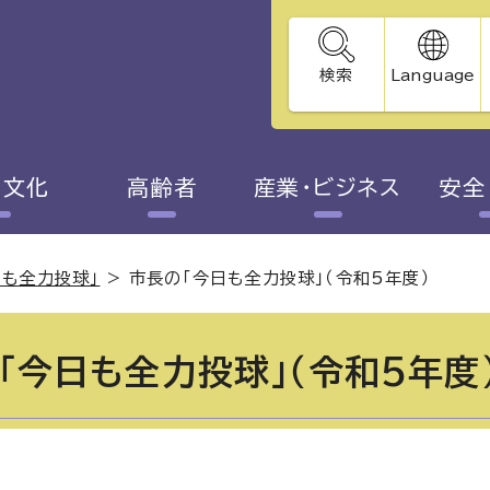
検索
Language
・文化
高齢者
産業・ビジネス
安全
日も全力投球」
>
市長の「今日も全力投球」（令和5年度）
「今日も全力投球」（令和5年度