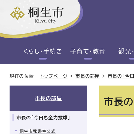
くらし・手続き
子育て・教育
観光
現在の位置：
トップページ
>
市長の部屋
>
市長の「今
市長の部屋
市長の
市長の「今日も全力投球」
桐生市秘書室公式