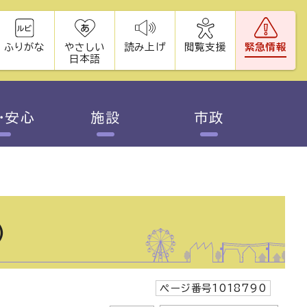
ふりがな
やさしい
読み上げ
閲覧支援
緊急情報
日本語
・安心
施設
市政
）
ページ番号1018790