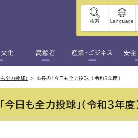
検索
Language
・文化
高齢者
産業・ビジネス
安全
日も全力投球」
>
市長の「今日も全力投球」（令和3年度）
「今日も全力投球」（令和3年度