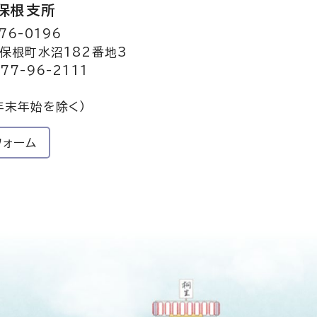
保根支所
76-0196
保根町水沼182番地3
77-96-2111
年末年始を除く）
フォーム