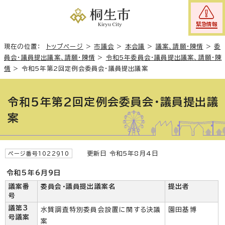
緊急情報
現在の位置：
トップページ
>
市議会
>
本会議
>
議案、請願・陳情
>
委
員会・議員提出議案、請願・陳情
>
令和5年委員会・議員提出議案、請願・陳
情
>
令和5年第2回定例会委員会・議員提出議案
令和5年第2回定例会委員会・議員提出議
案
更新日 令和5年8月4日
ページ番号1022910
令和5年6月9日
議案番
委員会・議員提出議案名
提出者
号
議第3
水質調査特別委員会設置に関する決議
園田基博
号議案
案