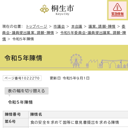
緊急情報
現在の位置：
トップページ
>
市議会
>
本会議
>
議案、請願・陳情
>
委
員会・議員提出議案、請願・陳情
>
令和5年委員会・議員提出議案、請願・陳
情
>
令和5年陳情
令和5年陳情
更新日 令和5年9月1日
ページ番号1022270
表の幅を切り替える
令和5年陳情
陳情番号
陳情名
第6号
食の安全を求めて国等に意見書提出を求める陳情