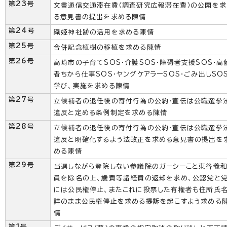
第23号
文書通信交通滞在費（調査研究広報滞在費）の公開を求
る意見書の提出を求める陳情
第24号
織姫神社跡の活用を求める陳情
第25号
合併記念植樹の移植を求める陳情
第26号
高崎市の子育てSOS・介護SOS・障碍者支援SOS・高
者ちから仕事SOS・ヤングケアラーSOS・ごみ出しSO
学び、実施を求める陳情
第27号
立候補者の退任後の寄付行為の公約・宣伝は公職選挙
違反と定める条例制定を求める陳情
第28号
立候補者の退任後の寄付行為の公約・宣伝は公職選挙
違反と明確化するよう法改正を求める意見書の提出を
める陳情
第29号
当選しながら登院しない参議院のガーシーこと東谷義
員を除名の上、歳費等諸経費の返却を求め、公認党と
には公民権停止、またこれに投票した有権者も住所氏
詳のまま公民権停止を求める提訴を起こすよう求める
情
第1号