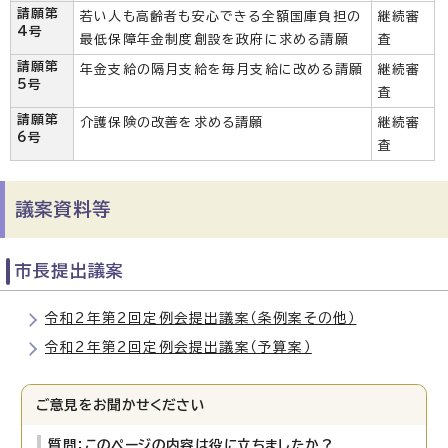
請願第
若い人も高齢者も安心できる全額国庫負担の
継続審
4号
最低保障年金制度創設を政府に求める請願
査
請願第
年金支給の隔月支給を毎月支給に改める請願
継続審
5号
査
請願第
介護保険の改善を求める請願
継続審
6号
査
議案資料等
市長提出議案
令和2年第2回定例会提出議案（条例案その他）
令和2年第2回定例会提出議案（予算案）
ご意見をお聞かせください
質問：このページの内容は役に立ちましたか？