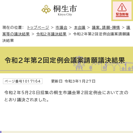
緊急情報
現在の位置：
トップページ
>
市議会
>
本会議
>
議案、請願・陳情
>
議
案等の議決結果
>
令和2年議決結果
>
令和2年第2回定例会議案請願議
決結果
令和2年第2回定例会議案請願議決結果
更新日 令和3年1月27日
ページ番号1017164
令和2年5月28日招集の桐生市議会第2回定例会において次の
とおり議決されました。