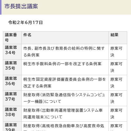
市長提出議案
令和2年6月17日
議案番
件名
結果
号
議案第
市長、副市長及び教育長の給料の特例に関す
原案可
34号
る条例案
決
議案第
桐生市手数料条例の一部を改正する条例案
原案可
35号
決
議案第
桐生市固定資産評価審査委員会条例の一部を
原案可
36号
改正する条例案
決
議案第
財産取得（消防緊急通信指令システムコンピュ
原案可
37号
ーター機器）について
決
議案第
財産取得（出動車両運用管理装置システム車
原案可
38号
両運用端末）について
決
議案第
財産取得（高規格救急自動車及び高度救命処
原案可
39号