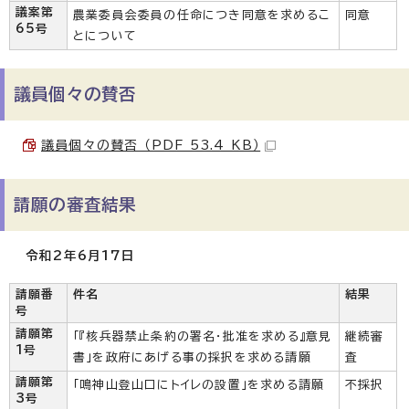
議案第
農業委員会委員の任命につき同意を求めるこ
同意
65号
とについて
議員個々の賛否
議員個々の賛否 （PDF 53.4 KB）
請願の審査結果
令和2年6月17日
請願番
件名
結果
号
請願第
「『核兵器禁止条約の署名・批准を求める』意見
継続審
1号
書」を政府にあげる事の採択を求める請願
査
請願第
「鳴神山登山口にトイレの設置」を求める請願
不採択
3号