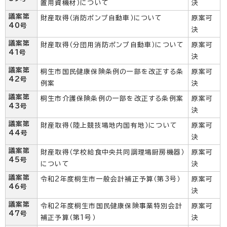
置用資機材）について
決
議案第
財産取得（消防ポンプ自動車）について
原案可
40号
決
議案第
財産取得（分団用消防ポンプ自動車）について
原案可
41号
決
議案第
桐生市国民健康保険条例の一部を改正する条
原案可
42号
例案
決
議案第
桐生市介護保険条例の一部を改正する条例案
原案可
43号
決
議案第
財産取得（陸上競技場地内国有地）について
原案可
44号
決
議案第
財産取得（学校給食中央共同調理場厨房機器）
原案可
45号
について
決
議案第
令和2年度桐生市一般会計補正予算（第3号）
原案可
46号
決
議案第
令和2年度桐生市国民健康保険事業特別会計
原案可
47号
補正予算（第1号）
決