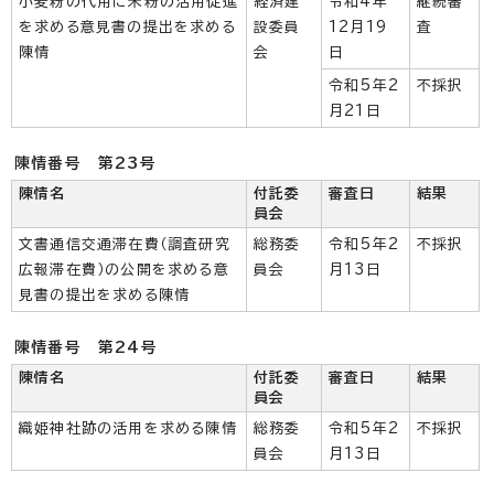
小麦粉の代用に米粉の活用促進
経済建
令和4年
継続審
を求める意見書の提出を求める
設委員
12月19
査
陳情
会
日
令和5年2
不採択
月21日
陳情番号 第23号
陳情名
付託委
審査日
結果
員会
文書通信交通滞在費（調査研究
総務委
令和5年2
不採択
広報滞在費）の公開を求める意
員会
月13日
見書の提出を求める陳情
陳情番号 第24号
陳情名
付託委
審査日
結果
員会
織姫神社跡の活用を求める陳情
総務委
令和5年2
不採択
員会
月13日