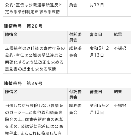
公約・宣伝は公職選挙法違反と
員会
月13日
定める条例制定を求める陳情
陳情番号 第28号
陳情名
付託委
審査日
結果
員会
立候補者の退任後の寄付行為の
総務委
令和5年2
不採択
公約・宣伝は公職選挙法違反と
員会
月13日
明確化するよう法改正を求める
意見書の提出を求める陳情
陳情番号 第29号
陳情名
付託委
審査日
結果
員会
当選しながら登院しない参議院
総務委
令和5年2
不採択
のガーシーこと東谷義和議員を
員会
月13日
除名の上、歳費等諸経費の返却
を求め、公認党と党首には公民
権停止、またこれに投票した有