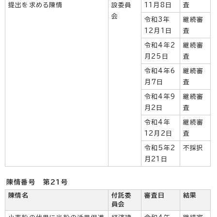
提出を求める陳情
設委員
11月8日
査
会
令和3年
継続審
12月1日
査
令和4年2
継続審
月25日
査
令和4年6
継続審
月7日
査
令和4年9
継続審
月2日
査
令和4年
継続審
12月2日
査
令和5年2
不採択
月21日
陳情番号 第21号
陳情名
付託委
審査日
結果
員会