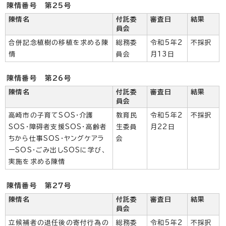
陳情番号 第25号
陳情名
付託委
審査日
結果
員会
合併記念植樹の移植を求める陳
総務委
令和5年2
不採択
情
員会
月13日
陳情番号 第26号
陳情名
付託委
審査日
結果
員会
高崎市の子育てSOS・介護
教育民
令和5年2
不採択
SOS・障碍者支援SOS・高齢者
生委員
月22日
ちから仕事SOS・ヤングケアラ
会
ーSOS・ごみ出しSOSに学び、
実施を求める陳情
陳情番号 第27号
陳情名
付託委
審査日
結果
員会
立候補者の退任後の寄付行為の
総務委
令和5年2
不採択