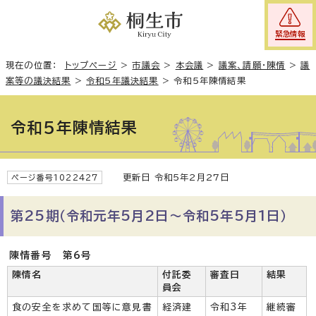
緊急情報
現在の位置：
トップページ
>
市議会
>
本会議
>
議案、請願・陳情
>
議
案等の議決結果
>
令和5年議決結果
>
令和5年陳情結果
令和5年陳情結果
更新日 令和5年2月27日
ページ番号1022427
第25期（令和元年5月2日～令和5年5月1日）
陳情番号 第6号
陳情名
付託委
審査日
結果
員会
食の安全を求めて国等に意見書
経済建
令和3年
継続審