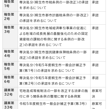
報告第
専決処分（桐生市市税条例の一部改正）の承認
承認
1号
を求めるについて
報告第
専決処分（桐生市都市計画税条例の一部改正）
承認
2号
の承認を求めるについて
報告第
専決処分（桐生市地域経済牽引事業の促進に
承認
3号
よる地域の成長発展の基盤強化のための固定
資産税の課税の特例に関する条例の一部改
正）の承認を求めるについて
報告第
専決処分（桐生市国民健康保険税条例の一部
承認
4号
改正）の承認を求めるについて
報告第
専決処分（令和5年度桐生市一般会計補正予
承認
5号
算（第1号））の承認を求めるについて
報告第
専決処分（令和5年度桐生市一般会計補正予
承認
6号
算（第2号））の承認を求めるについて
議案第
宅地造成等規制法の一部を改正する法律の施
原案可
32号
行に伴う関係条例の整理に関する条例案
決
議案第
令和5年度桐生市一般会計補正予算（第3号）
原案可
33号