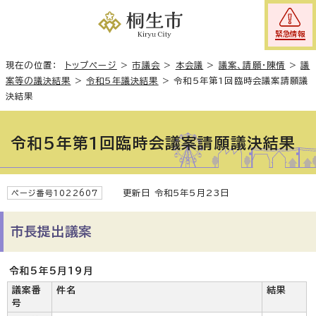
緊急情報
現在の位置：
トップページ
>
市議会
>
本会議
>
議案、請願・陳情
>
議
案等の議決結果
>
令和5年議決結果
>
令和5年第1回臨時会議案請願議
決結果
令和5年第1回臨時会議案請願議決結果
更新日 令和5年5月23日
ページ番号1022607
市長提出議案
令和5年5月19月
議案番
件名
結果
号