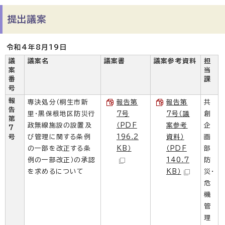
提出議案
令和4年8月19日
議
議案名
議案書
議案参考資料
担
案
当
番
課
号
報
専決処分（桐生市新
報告第
報告第
共
告
里・黒保根地区防災行
7号
7号（議
創
第
政無線施設の設置及
（PDF
案参考
企
7
号
び管理に関する条例
196.2
資料）
画
の一部を改正する条
KB）
（PDF
部
例の一部改正）の承認
140.7
防
を求めるについて
KB）
災・
危
機
管
理