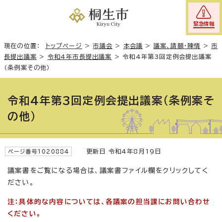
緊急情報
現在の位置：
トップページ
>
市議会
>
本会議
>
議案、請願・陳情
>
市
長提出議案
>
令和4年市長提出議案
>
令和4年第3回定例会提出議案
（条例案その他）
令和4年第3回定例会提出議案（条例案そ
の他）
更新日 令和4年8月19日
ページ番号1020884
議案書をご覧になる場合は、議案書ファイル欄をクリックしてく
ださい。
注：具体的な内容については、各議案の担当課にお問い合わせ
ください。