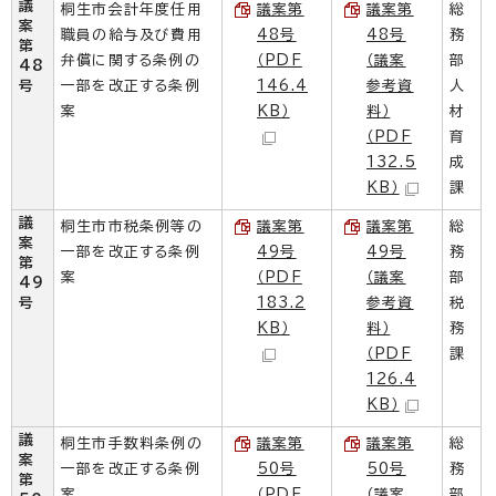
議
桐生市会計年度任用
議案第
議案第
総
案
職員の給与及び費用
48号
48号
務
第
弁償に関する条例の
（PDF
（議案
部
48
号
一部を改正する条例
146.4
参考資
人
案
KB）
料）
材
（PDF
育
132.5
成
KB）
課
議
桐生市市税条例等の
議案第
議案第
総
案
一部を改正する条例
49号
49号
務
第
案
（PDF
（議案
部
49
号
183.2
参考資
税
KB）
料）
務
（PDF
課
126.4
KB）
議
桐生市手数料条例の
議案第
議案第
総
案
一部を改正する条例
50号
50号
務
第
案
（PDF
（議案
部