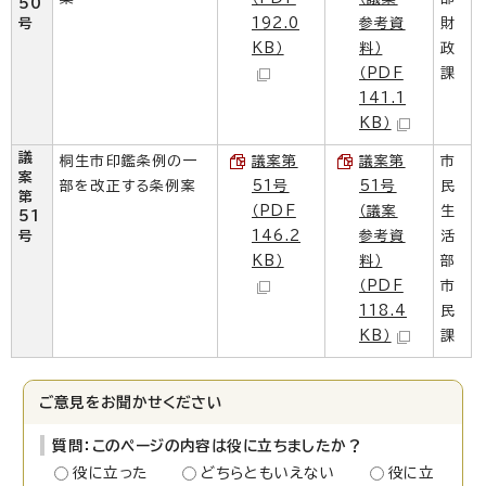
50
号
192.0
参考資
財
KB）
料）
政
（PDF
課
141.1
KB）
議
桐生市印鑑条例の一
議案第
議案第
市
案
部を改正する条例案
51号
51号
民
第
（PDF
（議案
生
51
号
146.2
参考資
活
KB）
料）
部
（PDF
市
118.4
民
KB）
課
ご意見をお聞かせください
質問：このページの内容は役に立ちましたか？
役に立った
どちらともいえない
役に立