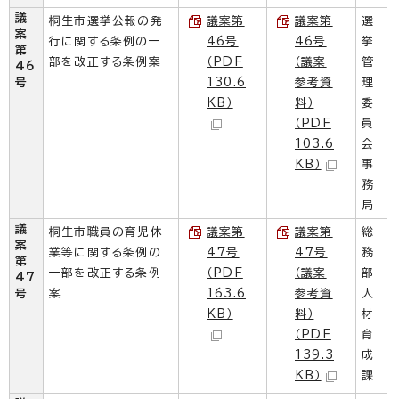
議
桐生市選挙公報の発
議案第
議案第
選
案
行に関する条例の一
46号
46号
挙
第
部を改正する条例案
（PDF
（議案
管
46
号
130.6
参考資
理
KB）
料）
委
（PDF
員
103.6
会
KB）
事
務
局
議
桐生市職員の育児休
議案第
議案第
総
案
業等に関する条例の
47号
47号
務
第
一部を改正する条例
（PDF
（議案
部
47
号
案
163.6
参考資
人
KB）
料）
材
（PDF
育
139.3
成
KB）
課