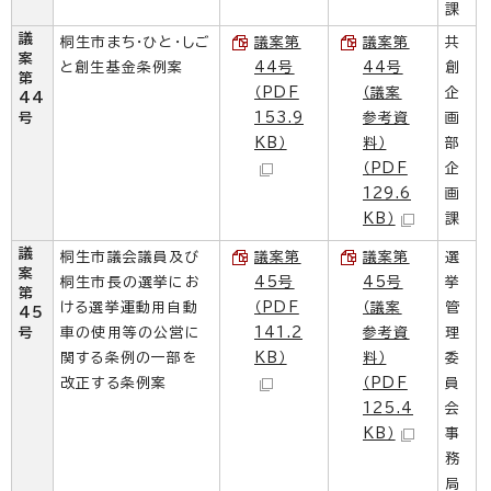
課
議
桐生市まち・ひと・しご
議案第
議案第
共
案
と創生基金条例案
44号
44号
創
第
（PDF
（議案
企
44
号
153.9
参考資
画
KB）
料）
部
（PDF
企
129.6
画
KB）
課
議
桐生市議会議員及び
議案第
議案第
選
案
桐生市長の選挙にお
45号
45号
挙
第
ける選挙運動用自動
（PDF
（議案
管
45
号
車の使用等の公営に
141.2
参考資
理
関する条例の一部を
KB）
料）
委
改正する条例案
（PDF
員
125.4
会
KB）
事
務
局