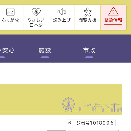
ふりがな
やさしい
読み上げ
閲覧支援
緊急情報
日本語
・安心
施設
市政
ページ番号1018996