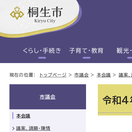
くらし・手続き
子育て・教育
観光
現在の位置：
トップページ
>
市議会
>
本会議
>
議案、
市議会
令和4
本会議
議案、請願・陳情