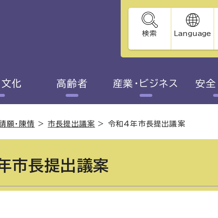
検索
Language
・文化
高齢者
産業・ビジネス
安全
請願・陳情
>
市長提出議案
>
令和4年市長提出議案
年市長提出議案