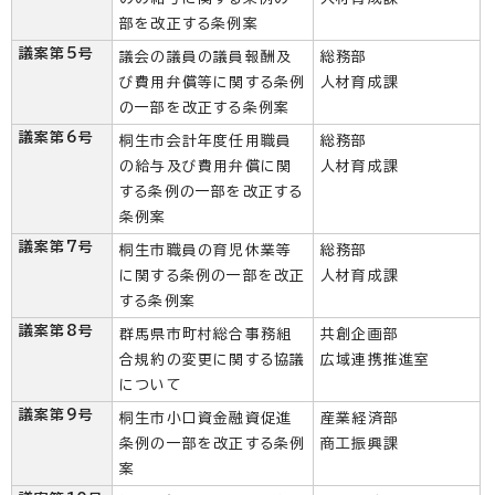
部を改正する条例案
議案第5号
議会の議員の議員報酬及
総務部
び費用弁償等に関する条例
人材育成課
の一部を改正する条例案
議案第6号
桐生市会計年度任用職員
総務部
の給与及び費用弁償に関
人材育成課
する条例の一部を改正する
条例案
議案第7号
桐生市職員の育児休業等
総務部
に関する条例の一部を改正
人材育成課
する条例案
議案第8号
群馬県市町村総合事務組
共創企画部
合規約の変更に関する協議
広域連携推進室
について
議案第9号
桐生市小口資金融資促進
産業経済部
条例の一部を改正する条例
商工振興課
案