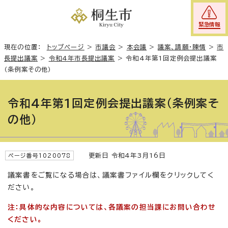
緊急情報
現在の位置：
トップページ
>
市議会
>
本会議
>
議案、請願・陳情
>
市
長提出議案
>
令和4年市長提出議案
>
令和4年第1回定例会提出議案
（条例案その他）
令和4年第1回定例会提出議案（条例案そ
の他）
更新日 令和4年3月16日
ページ番号1020078
議案書をご覧になる場合は、議案書ファイル欄をクリックしてく
ださい。
注：具体的な内容については、各議案の担当課にお問い合わせ
ください。