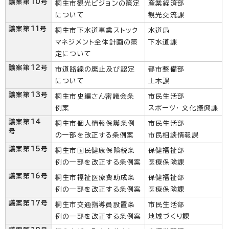
議案第10号
桐生市観光ビジョンの策定
産業経済部
について
観光交流課
議案第11号
桐生市下水道事業ストック
水道局
マネジメント全体計画の策
下水道課
定について
議案第12号
市道路線の廃止及び認定
都市整備部
について
土木課
議案第13号
桐生市史編さん審議会条
市民生活部
例案
スポーツ・ 文化振興課
議案第14
桐生市個人情報保護条例
市民生活部
号
の一部を改正する条例案
市民相談情報課
議案第15号
桐生市国民健康保険税条
保健福祉部
例の一部を改正する条例案
医療保険課
議案第16号
桐生市福祉医療費助成条
保健福祉部
例の一部を改正する条例案
医療保険課
議案第17号
桐生市交通指導員設置条
市民生活部
例の一部を改正する条例案
地域づくり課