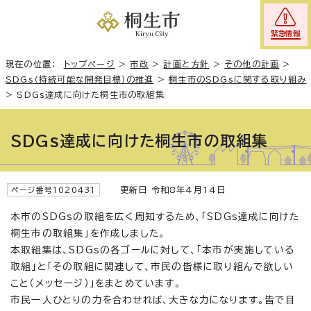
緊急情報
現在の位置：
トップページ
>
市政
>
計画と方針
>
その他の計画
>
SDGs（持続可能な開発目標）の推進
>
桐生市のSDGsに関する取り組み
>
SDGs達成に向けた桐生市の取組集
SDGs達成に向けた桐生市の取組集
更新日 令和8年4月14日
ページ番号1020431
本市のSDGsの取組を広く周知するため、「SDGs達成に向けた
桐生市の取組集」を作成しました。
本取組集は、SDGsの各ゴールに対して、「本市が実施している
取組」と「その取組に関連して、市民の皆様に取り組んで欲しい
こと（メッセージ）」をまとめています。
市民一人ひとりの力を合わせれば、大きな力になります。皆で目