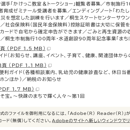
選手「かけっこ教室＆トークショー」観覧者募集／市制施行
者育成ゼミナール受講者を募集／エンディングノート「わた
火災を想定した訓練を行います／桐生スケートセンターサウ
す／社会保険料（国民年金保険料）控除証明書は大切に保管
ーカードで自宅から確定申告ができます／ごみと再生資源の
／桐生市制施行100周年・水道創設90周年記念事業「まち
頁 （PDF 1.5 MB）
イド（お知らせ、講座、イベント、子育て、健康、関連団体か
頁 （PDF 1.1 MB）
便利ガイド（各種相談案内、乳幼児の健康診査など、休日当
ホンほか）／納税のお知らせ
PDF 1.7 MB）
そ宝。〜快疎のまちで輝く人々〜第1回
式のファイルを御利用になるには、「Adobe（R） Reader（R
ロード（無償）してください。
Adobeのサイトへ新しいウィンドウで