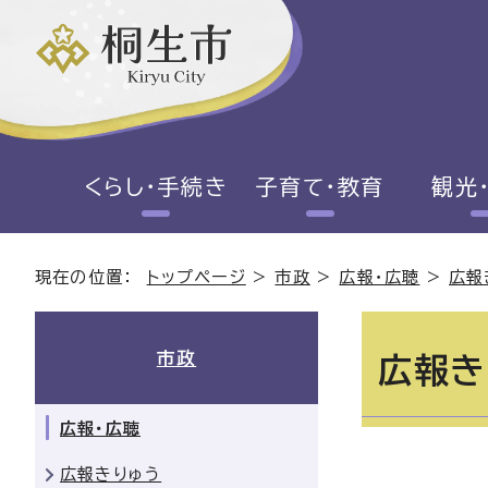
くらし・手続き
子育て・教育
観光
現在の位置：
トップページ
>
市政
>
広報・広聴
>
広報
市政
広報き
広報・広聴
広報きりゅう