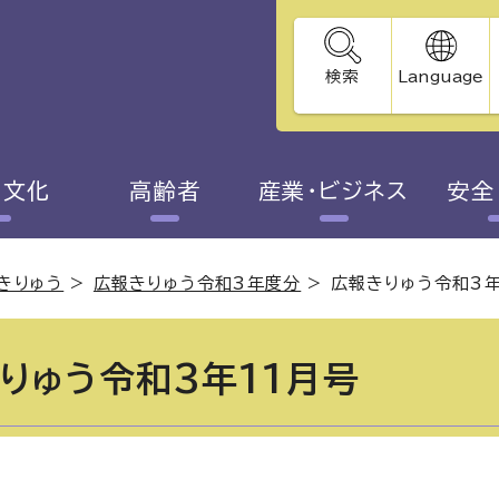
検索
Language
・文化
高齢者
産業・ビジネス
安全
きりゅう
>
広報きりゅう令和3年度分
>
広報きりゅう令和3年
りゅう令和3年11月号