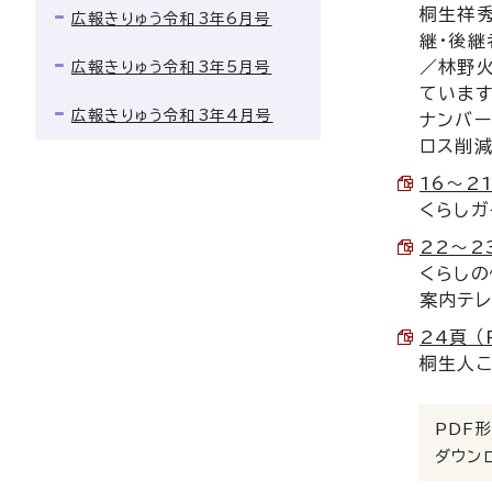
桐生祥秀
広報きりゅう令和3年6月号
継・後継
／林野
広報きりゅう令和3年5月号
ていま
広報きりゅう令和3年4月号
ナンバ
ロス削減
16〜21
くらしガ
22〜23
くらしの
案内テレ
24頁 （
桐生人こ
PDF形
ダウン