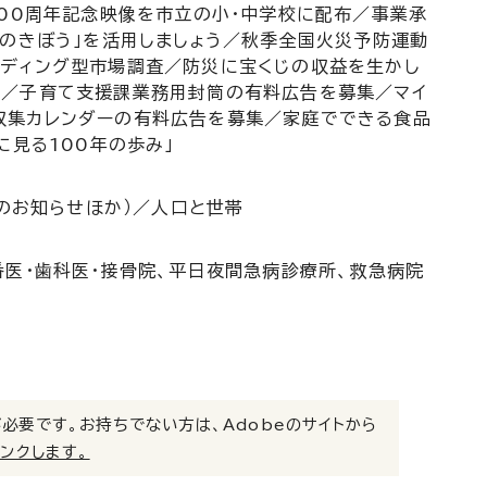
100周年記念映像を市立の小・中学校に配布／事業承
しのきぼう」を活用しましょう／秋季全国火災予防運動
ンディング型市場調査／防災に宝くじの収益を生かし
を／子育て支援課業務用封筒の有料広告を募集／マイ
収集カレンダーの有料広告を募集／家庭でできる食品
に見る100年の歩み」
らのお知らせほか）／人口と世帯
番医・歯科医・接骨院、平日夜間急病診療所、救急病院
）」が必要です。お持ちでない方は、Adobeのサイトから
リンクします。