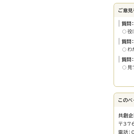
ご意見
質問
役
質問
わ
質問
見
このペ
共創企
〒37
電話：0