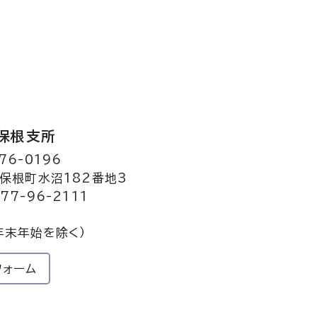
保根支所
76-0196
保根町水沼182番地3
77-96-2111
年末年始を除く）
フォーム