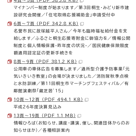
4頁～5頁 （PDF 383.8 KB）
マイナンバー制度が始まります／第3回桐生・みどり新市建
設研究会開催／「住宅取得応援補助金」申請受付中
6頁～7頁 （PDF 342.8 KB）
名誉市民に故塚越平人さん／今年も臨時福祉給付金を支
給します／ふるさと桐生応援寄附金に御協力を／情報公開
制度と個人情報保護-昨年度の状況-／国民健康保険限度
額適用認定証の更新手続きを
8頁～9頁 （PDF 381.2 KB）
公用車の車体広告を募集します／通所型介護予防事業「元
気いきいき教室」の会場が決まりました／消防隊秋季点検
と水防訓練／第11回桐生市マーチングフェスティバル／有
鄰館演劇祭「蔵芝居’15」
10頁～12頁 （PDF 494.1 KB）
平成26年度決算見込み
13頁～19頁 （PDF 1.1 MB）
情報ひろば（お知らせ、講座・講演、催し、関連団体からのお
知らせほか）／各種相談案内