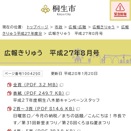
緊急情報
現在の位置：
トップページ
>
市政
>
広報・広聴
>
広報きりゅう
>
広報
きりゅう平成27年度分
>
広報きりゅう 平成27年8月号
広報きりゅう 平成27年8月号
更新日 平成28年1月28日
ページ番号1004298
全頁 （PDF 3.2 MB）
表紙 （PDF 249.7 KB）
平成27年度桐生八木節キャンペーンスタッフ
2頁～3頁 （PDF 814.6 KB）
日曜窓口／今月の納税／まちの話題／こんにちは！市長で
す／第31回新里まつり／第28回くろほね夏まつり