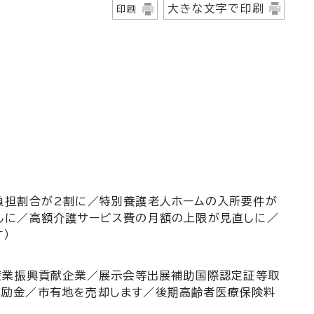
大きな文字で印刷
印刷
負担割合が2割に／特別養護老人ホームの入所要件が
しに／高額介護サービス費の月額の上限が見直しに／
）
い産業振興貢献企業／展示会等出展補助国際認定証等取
励金／市有地を売却します／後期高齢者医療保険料