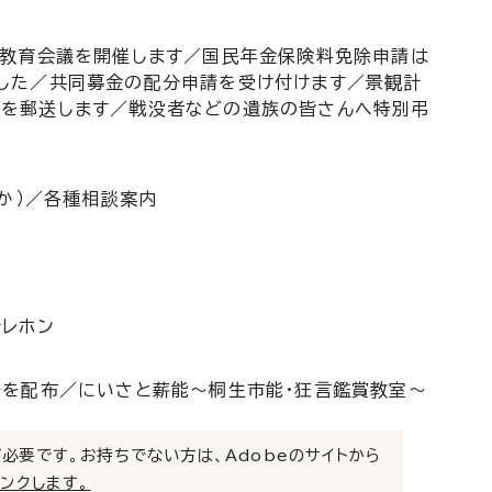
合教育会議を開催します／国民年金保険料免除申請は
した／共同募金の配分申請を受け付けます／景観計
を郵送します／戦没者などの遺族の皆さんへ特別弔
か）／各種相談案内
テレホン
ーを配布／にいさと薪能～桐生市能・狂言鑑賞教室～
）」が必要です。お持ちでない方は、Adobeのサイトから
リンクします。