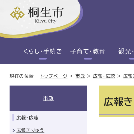
くらし・手続き
子育て・教育
観光
現在の位置：
トップページ
>
市政
>
広報・広聴
>
広報
市政
広報き
広報・広聴
広報きりゅう