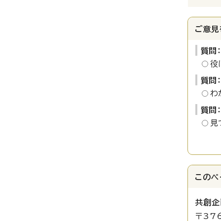
ご意見
質問
役
質問
わ
質問
見
このペ
共創企
〒37