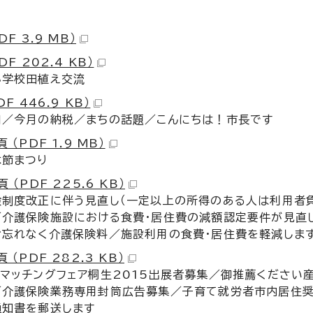
DF 3.9 MB）
DF 202.4 KB）
小学校田植え交流
DF 446.9 KB）
口／今月の納税／まちの話題／こんにちは！市長です
 （PDF 1.9 MB）
木節まつり
 （PDF 225.6 KB）
険制度改正に伴う見直し（一定以上の所得のある人は利用者
／介護保険施設における食費・居住費の減額認定要件が見直
お忘れなく介護保険料／施設利用の食費・居住費を軽減します
 （PDF 282.3 KB）
スマッチングフェア桐生2015出展者募集／御推薦くださ
／介護保険業務専用封筒広告募集／子育て就労者市内居住奨
通知書を郵送します