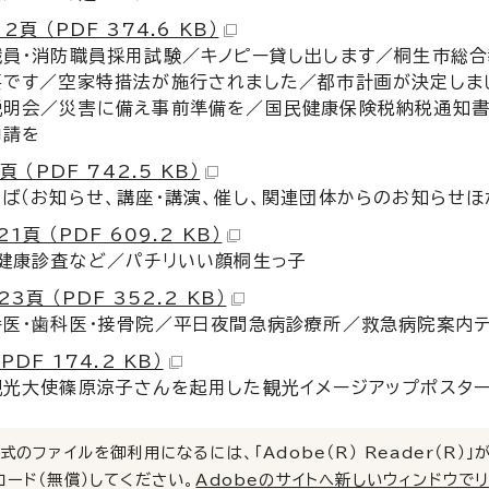
2頁 （PDF 374.6 KB）
職員・消防職員採用試験／キノピー貸し出します／桐生市総
要です／空家特措法が施行されました／都市計画が決定しま
説明会／災害に備え事前準備を／国民健康保険税納税通知書
申請を
頁 （PDF 742.5 KB）
ば（お知らせ、講座・講演、催し、関連団体からのお知らせほ
1頁 （PDF 609.2 KB）
児健康診査など／パチリいい顔桐生っ子
3頁 （PDF 352.2 KB）
番医・歯科医・接骨院／平日夜間急病診療所／救急病院案内
PDF 174.2 KB）
観光大使篠原涼子さんを起用した観光イメージアップポスタ
式のファイルを御利用になるには、「Adobe（R） Reader（R
ロード（無償）してください。
Adobeのサイトへ新しいウィンドウで