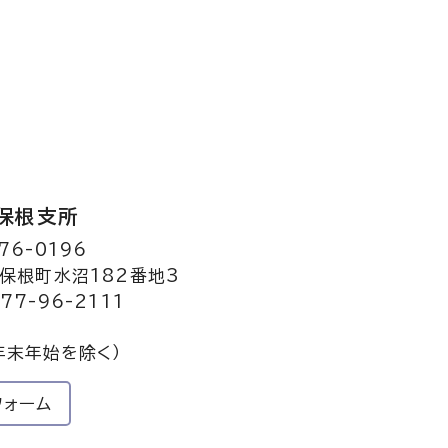
保根支所
76-0196
保根町水沼182番地3
77-96-2111
年末年始を除く）
フォーム