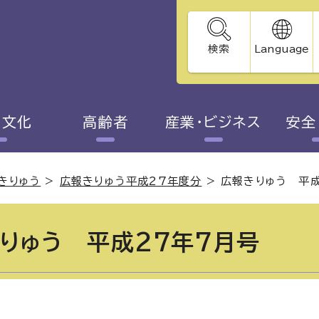
検索
Language
・文化
高齢者
産業・ビジネス
安全
きりゅう
>
広報きりゅう平成27年度分
>
広報きりゅう 平成
りゅう 平成27年7月号