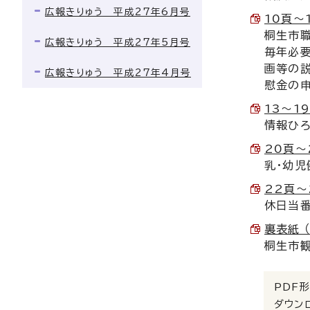
広報きりゅう 平成27年6月号
10頁～1
桐生市
広報きりゅう 平成27年5月号
毎年必
画等の
広報きりゅう 平成27年4月号
慰金の
13～19
情報ひろ
20頁～2
乳・幼
22頁～2
休日当
裏表紙 （
桐生市
PDF形
ダウン