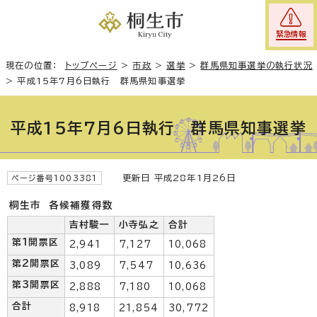
緊急情報
現在の位置：
トップページ
>
市政
>
選挙
>
群馬県知事選挙の執行状況
>
平成15年7月6日執行 群馬県知事選挙
平成15年7月6日執行 群馬県知事選挙
更新日 平成28年1月26日
ページ番号1003381
桐生市 各候補獲得数
吉村駿一
小寺弘之
合計
第1開票区
2,941
7,127
10,068
第2開票区
3,089
7,547
10,636
第3開票区
2,888
7,180
10,068
合計
8,918
21,854
30,772