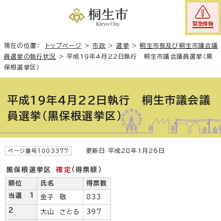
緊急情報
現在の位置：
トップページ
>
市政
>
選挙
>
桐生市長及び桐生市議会議
員選挙の執行状況
>
平成19年4月22日執行 桐生市議会議員選挙（黒
保根選挙区）
平成19年4月22日執行 桐生市議会議
員選挙（黒保根選挙区）
更新日 平成28年1月26日
ページ番号1003377
黒保根選挙区
確定
（得票順）
順位
氏名
得票数
当選 1
金子 敬
833
2
大山 さとる
397